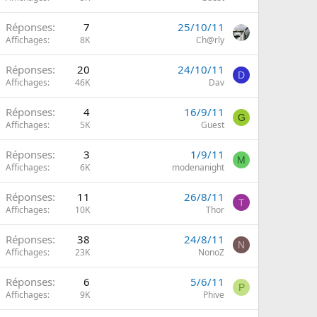
Réponses
7
25/10/11
Affichages
8K
Ch@rly
Réponses
20
24/10/11
D
Affichages
46K
Dav
Réponses
4
16/9/11
G
Affichages
5K
Guest
Réponses
3
1/9/11
M
Affichages
6K
modenanight
Réponses
11
26/8/11
T
Affichages
10K
Thor
Réponses
38
24/8/11
N
Affichages
23K
NonoZ
Réponses
6
5/6/11
P
Affichages
9K
Phive