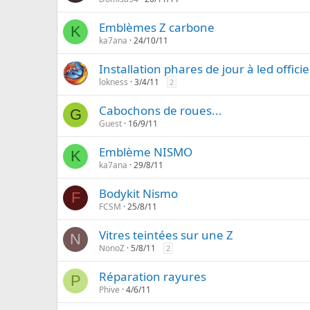
Emblèmes Z carbone
K
ka7ana
24/10/11
Installation phares de jour à led offici
lokness
3/4/11
2
Cabochons de roues...
G
Guest
16/9/11
Emblème NISMO
K
ka7ana
29/8/11
Bodykit Nismo
F
FCSM
25/8/11
Vitres teintées sur une Z
N
NonoZ
5/8/11
2
Réparation rayures
P
Phive
4/6/11