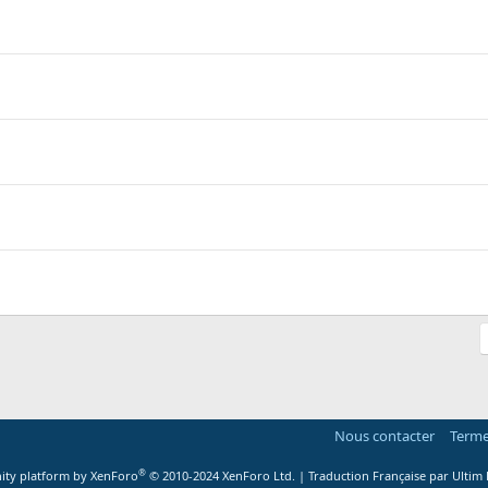
Nous contacter
Terme
®
ty platform by XenForo
© 2010-2024 XenForo Ltd.
|
Traduction Française par Ultim 