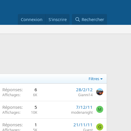
Connexion
S'inscrire
Rechercher
Filtres
Réponses
6
28/2/12
Affichages
6K
Gianni14
Réponses
5
7/12/11
M
Affichages
10K
modenanight
Réponses
1
21/11/11
G
Affichages
5K
Guest