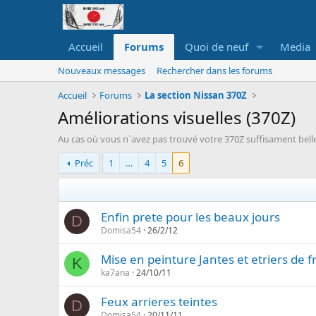
Accueil
Forums
Quoi de neuf
Media
Nouveaux messages
Rechercher dans les forums
Accueil
Forums
La section Nissan 370Z
Améliorations visuelles (370Z)
Au cas où vous n`avez pas trouvé votre 370Z suffisament bell
Préc
1
…
4
5
6
Enfin prete pour les beaux jours
D
Domisa54
26/2/12
Mise en peinture Jantes et etriers de f
K
ka7ana
24/10/11
Feux arrieres teintes
D
Domisa54
20/11/11