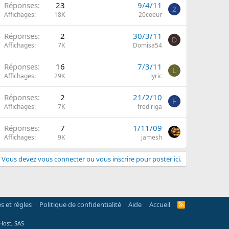
Réponses
23
9/4/11
2
Affichages
18K
20coeur
Réponses
2
30/3/11
D
Affichages
7K
Domisa54
Réponses
16
7/3/11
L
Affichages
29K
lyric
Réponses
2
21/2/10
F
Affichages
7K
fred riga
Réponses
7
1/11/09
Affichages
9K
jamesh
Vous devez vous connecter ou vous inscrire pour poster ici.
s et règles
Politique de confidentialité
Aide
Accueil
R
S
S
Host, SAS