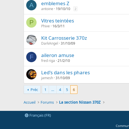
emblemes Z
A
antoine
19/10/10
2
Vitres teintées
P
Phive
16/3/11
Kit Carrosserie 370z
DarkAngel
31/10/09
aileron amuse
F
fred riga
21/2/10
Led's dans les phares
jamesh
31/10/09
Préc
1
…
4
5
6
Accueil
Forums
La section Nissan 370Z
Français (FR)
Communi