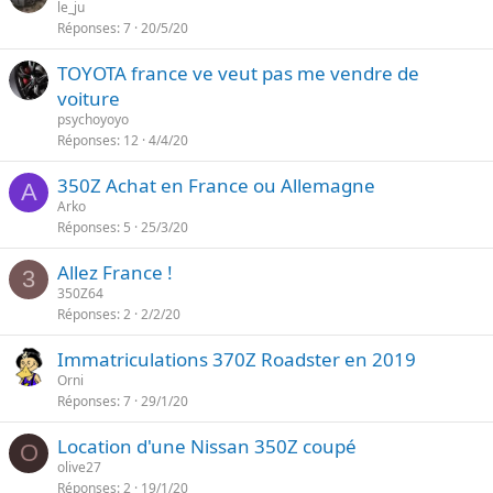
le_ju
Réponses
7
20/5/20
TOYOTA france ve veut pas me vendre de
voiture
psychoyoyo
Réponses
12
4/4/20
350Z Achat en France ou Allemagne
A
Arko
Réponses
5
25/3/20
Allez France !
3
350Z64
Réponses
2
2/2/20
Immatriculations 370Z Roadster en 2019
Orni
Réponses
7
29/1/20
Location d'une Nissan 350Z coupé
O
olive27
Réponses
2
19/1/20