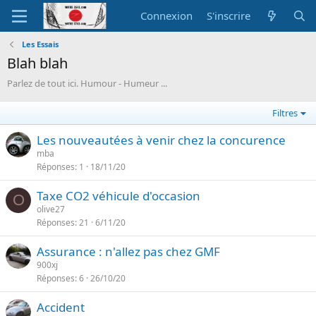
Connexion
S'inscrire
Les Essais
Blah blah
Parlez de tout ici. Humour - Humeur ...
Filtres
Les nouveautées à venir chez la concurence
mba
Réponses
1
18/11/20
Taxe CO2 véhicule d'occasion
O
olive27
Réponses
21
6/11/20
Assurance : n'allez pas chez GMF
900xj
Réponses
6
26/10/20
Accident