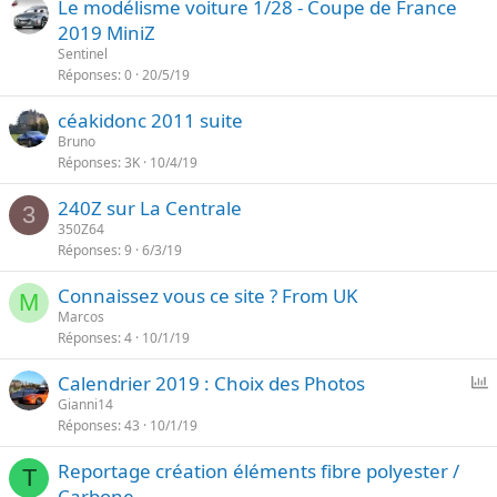
Le modélisme voiture 1/28 - Coupe de France
2019 MiniZ
Sentinel
Réponses
0
20/5/19
céakidonc 2011 suite
Bruno
Réponses
3K
10/4/19
240Z sur La Centrale
3
350Z64
Réponses
9
6/3/19
Connaissez vous ce site ? From UK
M
Marcos
Réponses
4
10/1/19
P
Calendrier 2019 : Choix des Photos
o
Gianni14
Réponses
43
10/1/19
l
l
Reportage création éléments fibre polyester /
T
Carbone