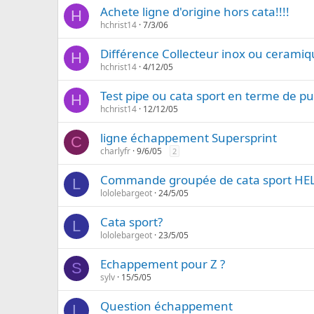
Achete ligne d'origine hors cata!!!!
H
hchrist14
7/3/06
Différence Collecteur inox ou ceramiq
H
hchrist14
4/12/05
Test pipe ou cata sport en terme de pu
H
hchrist14
12/12/05
ligne échappement Supersprint
C
charlyfr
9/6/05
2
Commande groupée de cata sport HE
L
lololebargeot
24/5/05
Cata sport?
L
lololebargeot
23/5/05
Echappement pour Z ?
S
sylv
15/5/05
Question échappement
L