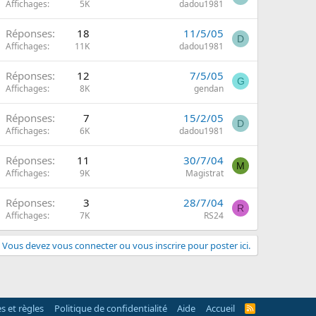
Affichages
5K
dadou1981
Réponses
18
11/5/05
D
Affichages
11K
dadou1981
Réponses
12
7/5/05
G
Affichages
8K
gendan
Réponses
7
15/2/05
D
Affichages
6K
dadou1981
Réponses
11
30/7/04
M
Affichages
9K
Magistrat
Réponses
3
28/7/04
R
Affichages
7K
RS24
Vous devez vous connecter ou vous inscrire pour poster ici.
s et règles
Politique de confidentialité
Aide
Accueil
R