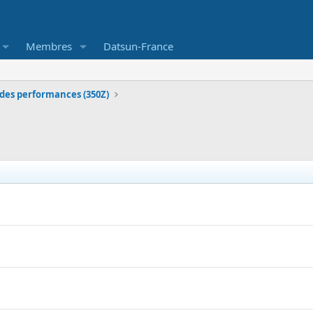
Membres
Datsun-France
des performances (350Z)