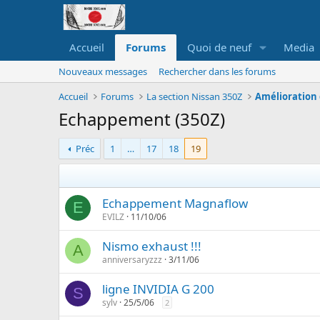
Accueil
Forums
Quoi de neuf
Media
Nouveaux messages
Rechercher dans les forums
Accueil
Forums
La section Nissan 350Z
Amélioration 
Echappement (350Z)
Préc
1
…
17
18
19
Echappement Magnaflow
E
EVILZ
11/10/06
Nismo exhaust !!!
A
anniversaryzzz
3/11/06
ligne INVIDIA G 200
S
sylv
25/5/06
2