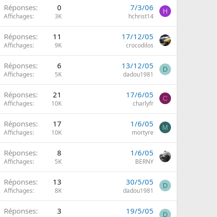
Réponses
0
7/3/06
H
Affichages
3K
hchrist14
Réponses
11
17/12/05
Affichages
9K
crocodilos
Réponses
6
13/12/05
D
Affichages
5K
dadou1981
Réponses
21
17/6/05
C
Affichages
10K
charlyfr
Réponses
17
1/6/05
M
Affichages
10K
mortyre
Réponses
8
1/6/05
Affichages
5K
BERNY
Réponses
13
30/5/05
D
Affichages
8K
dadou1981
Réponses
3
19/5/05
D