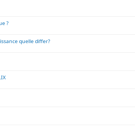
ue ?
issance quelle differ?
LIX