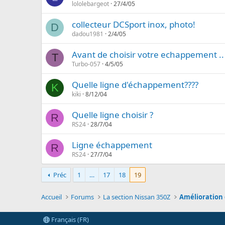
lololebargeot
27/4/05
collecteur DCSport inox, photo!
D
dadou1981
2/4/05
Avant de choisir votre echappement .. 
T
Turbo-057
4/5/05
Quelle ligne d'échappement????
K
kiki
8/12/04
Quelle ligne choisir ?
R
RS24
28/7/04
Ligne échappement
R
RS24
27/7/04
Préc
1
…
17
18
19
Accueil
Forums
La section Nissan 350Z
Amélioration 
Français (FR)