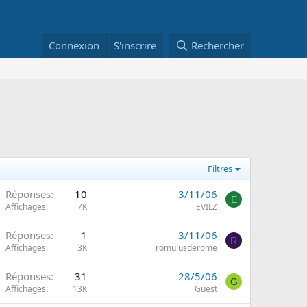
Connexion
S'inscrire
Rechercher
Filtres
Réponses
10
3/11/06
E
Affichages
7K
EVILZ
Réponses
1
3/11/06
R
Affichages
3K
romulusderome
Réponses
31
28/5/06
G
Affichages
13K
Guest