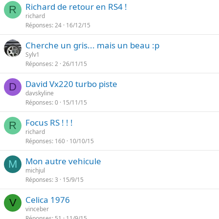
Richard de retour en RS4 !
R
richard
Réponses
24
16/12/15
Cherche un gris... mais un beau :p
Sylv1
Réponses
2
26/11/15
David Vx220 turbo piste
D
davskyline
Réponses
0
15/11/15
Focus RS ! ! !
R
richard
Réponses
160
10/10/15
Mon autre vehicule
M
michjul
Réponses
3
15/9/15
Celica 1976
V
vinceber
Réponses
51
11/9/15