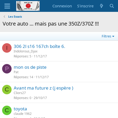
Connexion
S'inscrire
Les Essais
Votre auto ... mais pas une 350Z/370Z !!!
Filtres
306 2l s16 167ch boîte 6.
I
Indolorous_Djax
Réponses
5
11/12/17
mon os de piste
P
Pat
Réponses
14
11/12/17
Avant ma future z (j espère )
C
Cliors27
Réponses
0
29/10/17
toyota
C
claude 1962