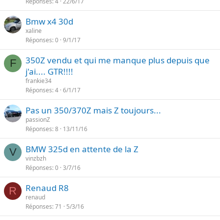
Réponses
4
22/6/17
Bmw x4 30d
xaline
Réponses
0
9/1/17
350Z vendu et qui me manque plus depuis que
F
j'ai.... GTR!!!!
frankie34
Réponses
4
6/1/17
Pas un 350/370Z mais Z toujours...
passionZ
Réponses
8
13/11/16
BMW 325d en attente de la Z
V
vinzbzh
Réponses
0
3/7/16
Renaud R8
R
renaud
Réponses
71
5/3/16