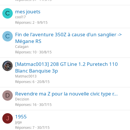
mes jouets
C
cool17
Réponses
2
9/9/15
Fin de l'aventure 350Z à cause d'un sanglier ->
C
Mégane RS
Calagan
Réponses
10
30/8/15
[Matmac0013] 208 GT Line 1.2 Puretech 110
Blanc Banquise 3p
Matmac0013
Réponses
6
20/8/15
Revendre ma Z pour la nouvelle civic type r...
D
Decizion
Réponses
16
30/7/15
1955
J
jyga
Réponses
7
30/7/15