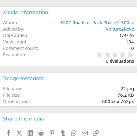
Media information
Album
350Z Roadster Pack Phase 2 300cv
Added by
Voiture2Reve
Date added
1/4/26
View count
104
Comment count
0
0
Évaluation
.
0 évaluations
0
0
é
Image metadata
t
o
Filename
22.jpg
i
File size
76.2 KB
l
Dimensions
600px x 762px
e
(
s
Share this media
)
Facebook
X (Twitter)
LinkedIn
Reddit
Pinterest
Tumblr
WhatsApp
Email
Lien