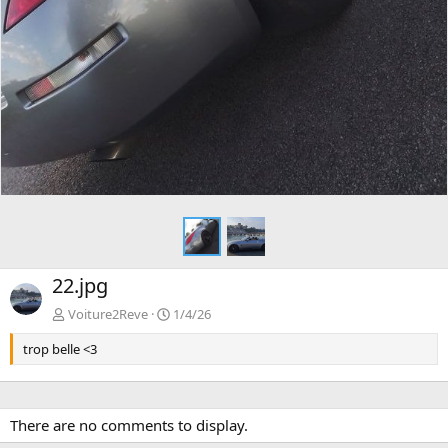
n
t
22.jpg
Voiture2Reve
1/4/26
trop belle <3
There are no comments to display.