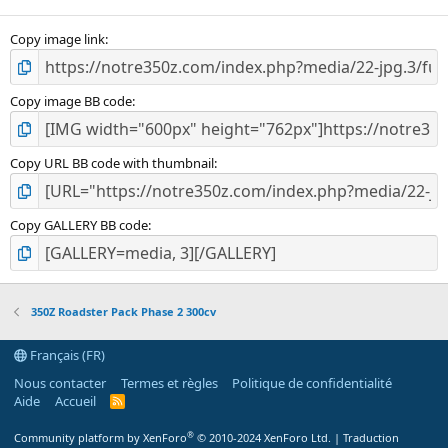
Copy image link
Copy image BB code
Copy URL BB code with thumbnail
Copy GALLERY BB code
350Z Roadster Pack Phase 2 300cv
Français (FR)
Nous contacter
Termes et règles
Politique de confidentialité
Aide
Accueil
R
S
S
®
Community platform by XenForo
© 2010-2024 XenForo Ltd.
|
Traduction