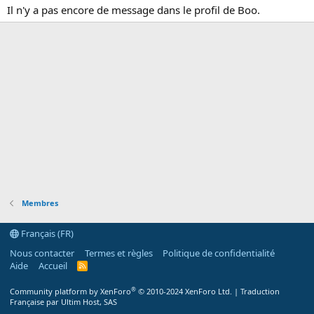
Il n'y a pas encore de message dans le profil de Boo.
Membres
Français (FR)
Nous contacter
Termes et règles
Politique de confidentialité
Aide
Accueil
R
S
S
®
Community platform by XenForo
© 2010-2024 XenForo Ltd.
|
Traduction
Française par Ultim Host, SAS