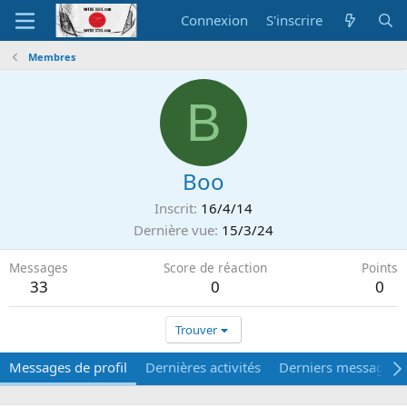
Connexion
S'inscrire
Membres
B
Boo
Inscrit
16/4/14
Dernière vue
15/3/24
Messages
Score de réaction
Points
33
0
0
Trouver
Messages de profil
Dernières activités
Derniers messages