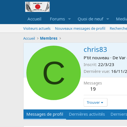
Accueil
Forums
Quoi de neuf
Medi
Visiteurs actuels
Nouveaux messages de profil
Recherche
Accueil
Membres
chris83
C
P'tit nouveau
·
De
Var 
Inscrit
22/3/23
Dernière vue
16/11/
Messages
19
Trouver
Messages de profil
Dernières activités
Dernier