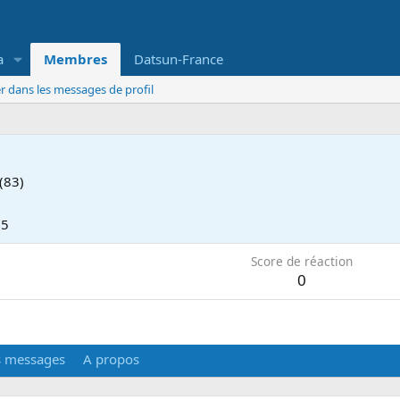
a
Membres
Datsun-France
r dans les messages de profil
(83)
25
Score de réaction
0
s messages
A propos