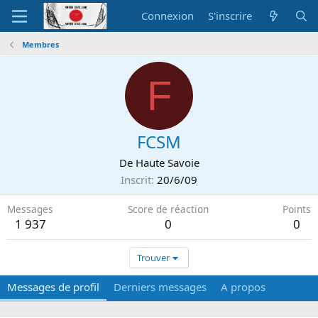
Connexion
S'inscrire
Membres
F
FCSM
De
Haute Savoie
Inscrit
20/6/09
Messages
Score de réaction
Points
1 937
0
0
Trouver
Messages de profil
Derniers messages
A propos