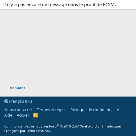
Il n'y a pas encore de message dans le profil de FCSM.
Membres
Français (FR)
Nous contacter
Termes et règles
Politique de confidentialité
Aide
Accueil
R
S
S
®
Community platform by XenForo
© 2010-2024 XenForo Ltd.
|
Traduction
Française par Ultim Host, SAS