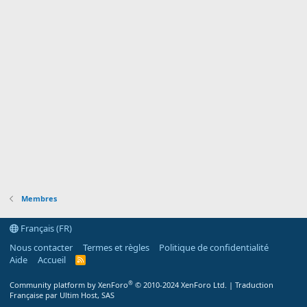
Membres
Français (FR)
Nous contacter
Termes et règles
Politique de confidentialité
Aide
Accueil
R
S
S
®
Community platform by XenForo
© 2010-2024 XenForo Ltd.
|
Traduction
Française par Ultim Host, SAS