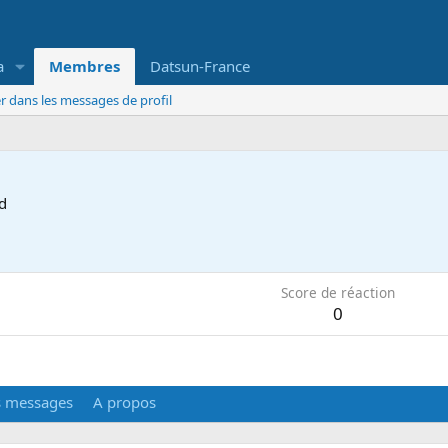
a
Membres
Datsun-France
r dans les messages de profil
d
6
Score de réaction
0
s messages
A propos