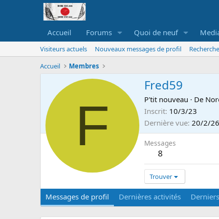
Accueil
Forums
Quoi de neuf
Medi
Visiteurs actuels
Nouveaux messages de profil
Recherche
Accueil
Membres
Fred59
F
P'tit nouveau
·
De
Nor
Inscrit
10/3/23
Dernière vue
20/2/2
Messages
8
Trouver
Messages de profil
Dernières activités
Dernier