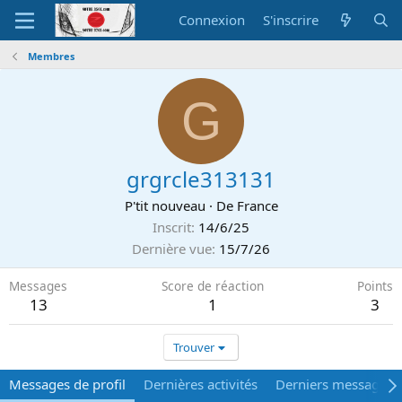
Connexion
S'inscrire
Membres
G
grgrcle313131
P'tit nouveau
·
De
France
Inscrit
14/6/25
Dernière vue
15/7/26
Messages
Score de réaction
Points
13
1
3
Trouver
Messages de profil
Dernières activités
Derniers messages