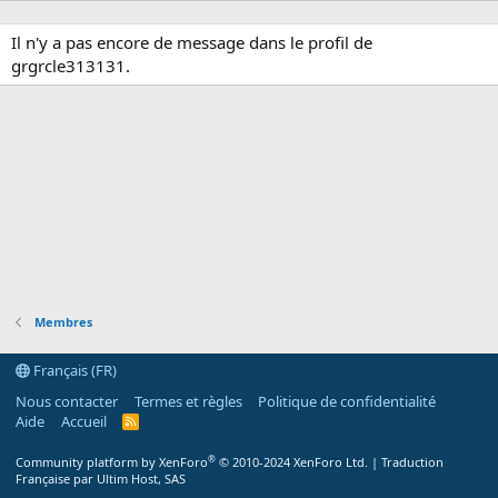
Il n'y a pas encore de message dans le profil de
grgrcle313131.
Membres
Français (FR)
Nous contacter
Termes et règles
Politique de confidentialité
Aide
Accueil
R
S
S
®
Community platform by XenForo
© 2010-2024 XenForo Ltd.
|
Traduction
Française par Ultim Host, SAS