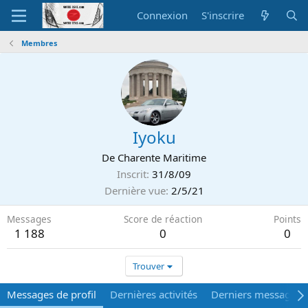
Connexion
S'inscrire
Membres
Iyoku
De
Charente Maritime
Inscrit
31/8/09
Dernière vue
2/5/21
Messages
Score de réaction
Points
1 188
0
0
Trouver
Messages de profil
Dernières activités
Derniers messages