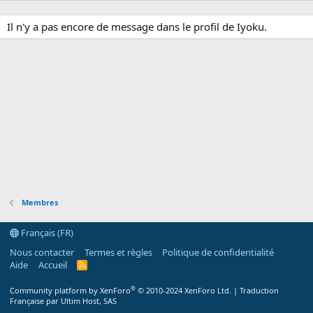
Il n'y a pas encore de message dans le profil de Iyoku.
Membres
Français (FR)
Nous contacter
Termes et règles
Politique de confidentialité
Aide
Accueil
R
S
S
®
Community platform by XenForo
© 2010-2024 XenForo Ltd.
|
Traduction
Française par Ultim Host, SAS