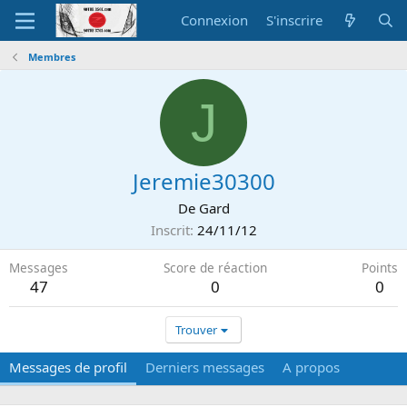
Connexion
S'inscrire
Membres
J
Jeremie30300
De
Gard
Inscrit
24/11/12
Messages
Score de réaction
Points
47
0
0
Trouver
Messages de profil
Derniers messages
A propos