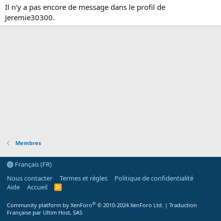
Il n'y a pas encore de message dans le profil de
Jeremie30300.
Membres
Français (FR)
Nous contacter
Termes et règles
Politique de confidentialité
Aide
Accueil
R
S
S
®
Community platform by XenForo
© 2010-2024 XenForo Ltd.
|
Traduction
Française par Ultim Host, SAS