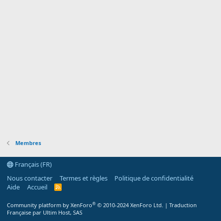
Membres
Français (FR)
Nous contacter
Termes et règles
Politique de confidentialité
Aide
Accueil
R
S
S
®
Community platform by XenForo
© 2010-2024 XenForo Ltd.
|
Traduction
Française par Ultim Host, SAS