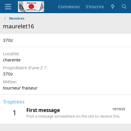
Connexion
S'inscrire
Membres
maurelet16
370z
Localité
charente
Propriétaire d'une Z ?
370z
Métier
tourneur fraiseur
Trophées
First message
19/10/25
1
Post a message somewhere on the site to receive this.