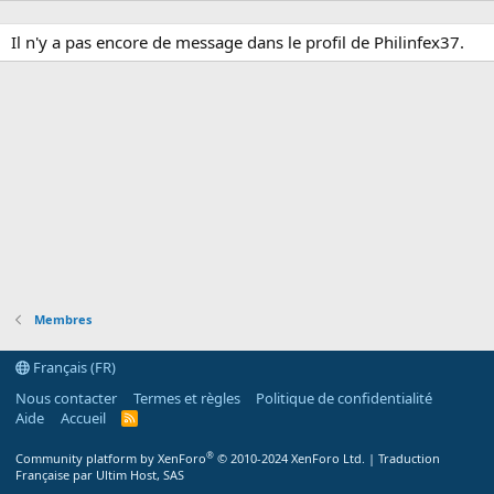
Il n'y a pas encore de message dans le profil de Philinfex37.
Membres
Français (FR)
Nous contacter
Termes et règles
Politique de confidentialité
Aide
Accueil
R
S
S
®
Community platform by XenForo
© 2010-2024 XenForo Ltd.
|
Traduction
Française par Ultim Host, SAS