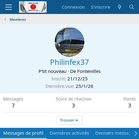
Connexion
S'inscrire
Membres
Philinfex37
P'tit nouveau
·
De
Fontenilles
Inscrit
21/12/25
Dernière vue
25/1/26
Messages
Score de réaction
Points
7
3
3
Trouver
Messages de profil
Dernières activités
Derniers messages