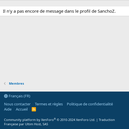
Il n'y a pas encore de message dans le profil de SanchoZ.
Membres
Français (FR)
Nous contacter
Termes et règles
Politique de confidentialité
Aide
Accueil
R
S
S
®
Community platform by XenForo
© 2010-2024 XenForo Ltd.
|
Traduction
Française par Ultim Host, SAS