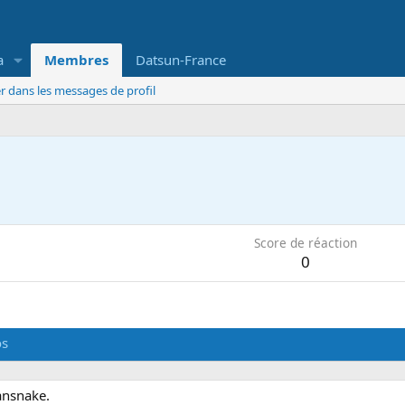
a
Membres
Datsun-France
r dans les messages de profil
Score de réaction
0
os
tansnake.