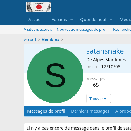
Accueil
Forums
Quoi de neuf
Medi
Visiteurs actuels
Nouveaux messages de profil
Recherche
Accueil
Membres
satansnake
S
De
Alpes Maritimes
Inscrit
12/10/08
Messages
65
Trouver
Messages de profil
Derniers messages
A prop
Il n'y a pas encore de message dans le profil de sa