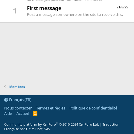
First message
21/8/25
1
Post a message somewhere on the site to receive this.
Membres
Français (FR)
Nous contacter
Termes et règles
Politique de confidentialité
Aide
Accueil
R
S
S
®
Community platform by XenForo
© 2010-2024 XenForo Ltd.
|
Traduction
Française par Ultim Host, SAS