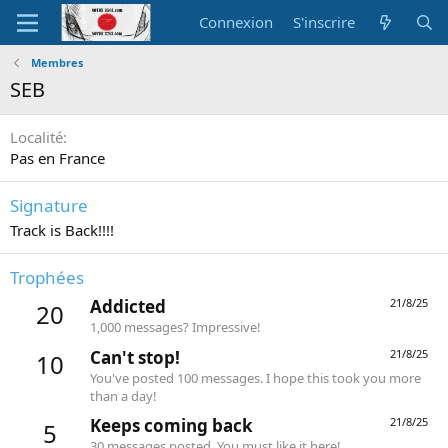
Connexion
S'inscrire
Membres
SEB
Localité
Pas en France
Signature
Track is Back!!!!
Trophées
Addicted
21/8/25
20
1,000 messages? Impressive!
Can't stop!
21/8/25
10
You've posted 100 messages. I hope this took you more
than a day!
Keeps coming back
21/8/25
5
30 messages posted. You must like it here!