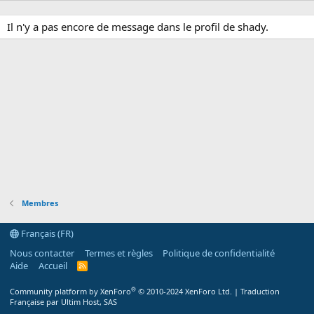
Il n'y a pas encore de message dans le profil de shady.
Membres
Français (FR)
Nous contacter
Termes et règles
Politique de confidentialité
Aide
Accueil
R
S
S
®
Community platform by XenForo
© 2010-2024 XenForo Ltd.
|
Traduction
Française par Ultim Host, SAS