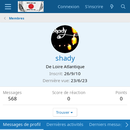
Connexion
S'inscrire
Membres
shady
De
Loire Atlantique
Inscrit
26/9/10
Dernière vue
23/6/23
Messages
Score de réaction
Points
568
0
0
Trouver
Messages de profil
Dernières activités
Derniers messages