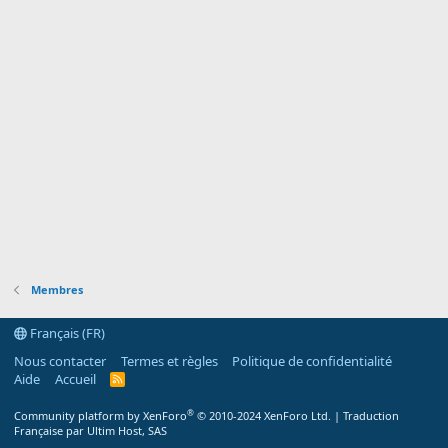
Membres
Français (FR)
Nous contacter
Termes et règles
Politique de confidentialité
Aide
Accueil
R
S
S
®
Community platform by XenForo
© 2010-2024 XenForo Ltd.
|
Traduction
Française par Ultim Host, SAS