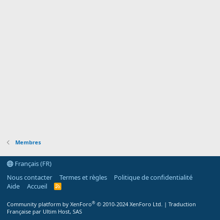
Membres
Français (FR)
Nous contacter
Termes et règles
Politique de confidentialité
Aide
Accueil
R
S
S
®
Community platform by XenForo
© 2010-2024 XenForo Ltd.
|
Traduction
Française par Ultim Host, SAS