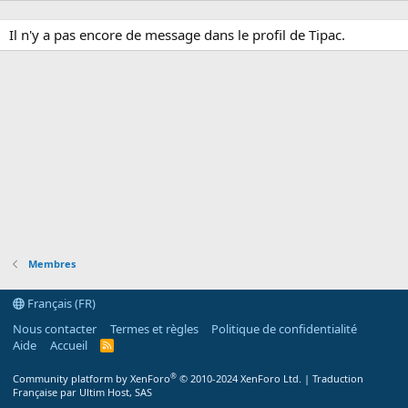
Il n'y a pas encore de message dans le profil de Tipac.
Membres
Français (FR)
Nous contacter
Termes et règles
Politique de confidentialité
Aide
Accueil
R
S
S
®
Community platform by XenForo
© 2010-2024 XenForo Ltd.
|
Traduction
Française par Ultim Host, SAS