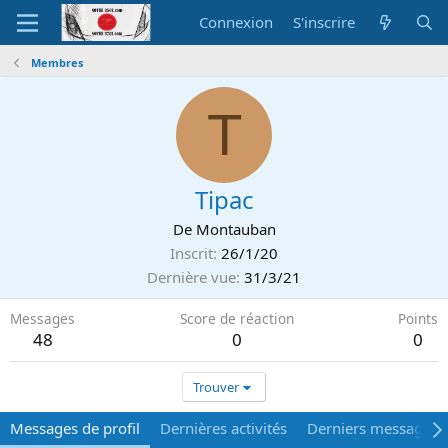
Connexion
S'inscrire
Membres
T
Tipac
De
Montauban
Inscrit
26/1/20
Dernière vue
31/3/21
Messages
Score de réaction
Points
48
0
0
Trouver
Messages de profil
Dernières activités
Derniers messages