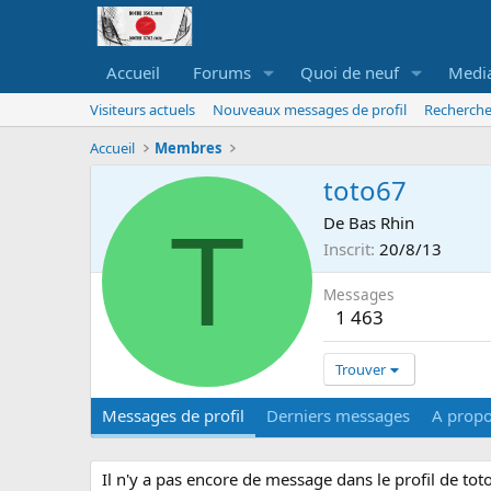
Accueil
Forums
Quoi de neuf
Medi
Visiteurs actuels
Nouveaux messages de profil
Recherche
Accueil
Membres
toto67
T
De
Bas Rhin
Inscrit
20/8/13
Messages
1 463
Trouver
Messages de profil
Derniers messages
A prop
Il n'y a pas encore de message dans le profil de tot