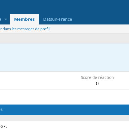
a
Membres
Datsun-France
r dans les messages de profil
Score de réaction
0
os
o67.