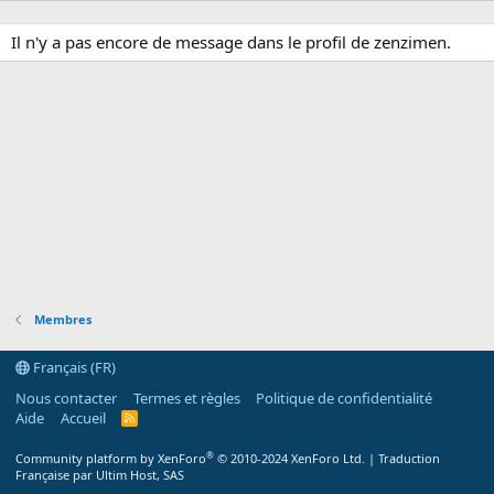
Il n'y a pas encore de message dans le profil de zenzimen.
Membres
Français (FR)
Nous contacter
Termes et règles
Politique de confidentialité
Aide
Accueil
R
S
S
®
Community platform by XenForo
© 2010-2024 XenForo Ltd.
|
Traduction
Française par Ultim Host, SAS