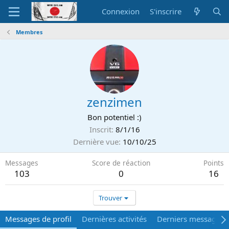
Connexion
S'inscrire
Membres
zenzimen
Bon potentiel :)
Inscrit
8/1/16
Dernière vue
10/10/25
Messages
Score de réaction
Points
103
0
16
Trouver
Messages de profil
Dernières activités
Derniers messages