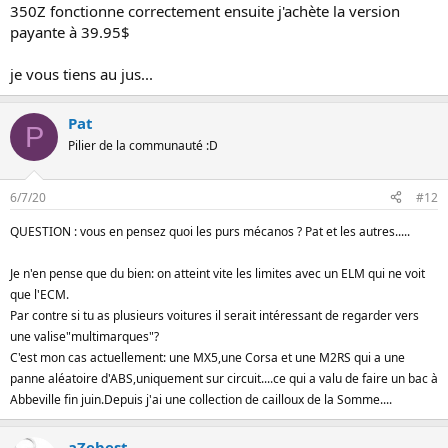
350Z fonctionne correctement ensuite j'achète la version
payante à 39.95$
je vous tiens au jus...
Pat
P
Pilier de la communauté :D
6/7/20
#12
QUESTION : vous en pensez quoi les purs mécanos ? Pat et les autres.....
Je n'en pense que du bien: on atteint vite les limites avec un ELM qui ne voit
que l'ECM.
Par contre si tu as plusieurs voitures il serait intéressant de regarder vers
une valise"multimarques"?
C'est mon cas actuellement: une MX5,une Corsa et une M2RS qui a une
panne aléatoire d'ABS,uniquement sur circuit....ce qui a valu de faire un bac à
Abbeville fin juin.Depuis j'ai une collection de cailloux de la Somme....
aZebest