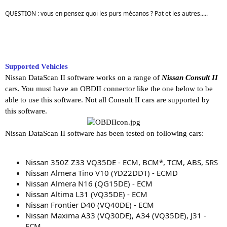
QUESTION : vous en pensez quoi les purs mécanos ? Pat et les autres.....
Supported Vehicles
Nissan DataScan II software works on a range of
Nissan Consult II
cars. You must have an OBDII connector like the one below to be
able to use this software. Not all Consult II cars are supported by
this software.
Nissan DataScan II software has been tested on following cars:
Nissan 350Z Z33 VQ35DE - ECM, BCM*, TCM, ABS, SRS
Nissan Almera Tino V10 (YD22DDT) - ECMD
Nissan Almera N16 (QG15DE) - ECM
Nissan Altima L31 (VQ35DE) - ECM
Nissan Frontier D40 (VQ40DE) - ECM
Nissan Maxima A33 (VQ30DE), A34 (VQ35DE), J31 -
ECM