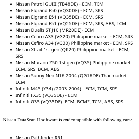
Nissan Patrol GUIII (TB48DE) - ECM, TCM
Nissan Elgrand E50 (VQ30DE) - ECM, SRS
Nissan Elgrand E51 (VQ35DE) - ECM, SRS
Nissan Elgrand E51 (VQ25DE) - ECM, SRS, ABS, TCM
Nissan Dualis ST J10 (MR20DE)- ECM
Nissan Cefiro A33 (VG20) Philippine market - ECM, SRS
Nissan Cefiro A34 (VG30) Philippine market - ECM, SRS
Nissan Xtrail 1st gen (QR20) Philippine market - ECM,
SRS
Nissan Murano Z50 1st gen (VQ35) Philippine market -
ECM, SRS, BCM, ABS
Nissan Sunny Neo N16 2004 (QG16DE) Thai market -
ECM
Infiniti M45 (Y34) (2003-2004) - ECM, TCM, SRS
Infiniti FX35 (VQ35DE) - ECM
Infiniti G35 (VQ35DE)- ECM, BCM*, TCM, ABS, SRS
Nissan DataScan II software
is not
compatible with following cars:
Nissan Pathfinder R51