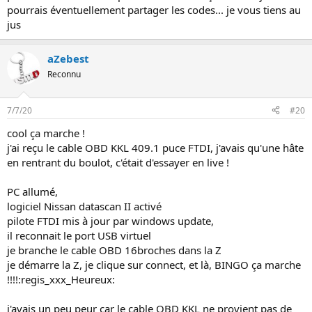
pourrais éventuellement partager les codes... je vous tiens au
jus
aZebest
Reconnu
7/7/20
#20
cool ça marche !
j'ai reçu le cable OBD KKL 409.1 puce FTDI, j'avais qu'une hâte
en rentrant du boulot, c'était d'essayer en live !
PC allumé,
logiciel Nissan datascan II activé
pilote FTDI mis à jour par windows update,
il reconnait le port USB virtuel
je branche le cable OBD 16broches dans la Z
je démarre la Z, je clique sur connect, et là, BINGO ça marche
!!!!:regis_xxx_Heureux:
j'avais un peu peur car le cable OBD KKL ne provient pas de