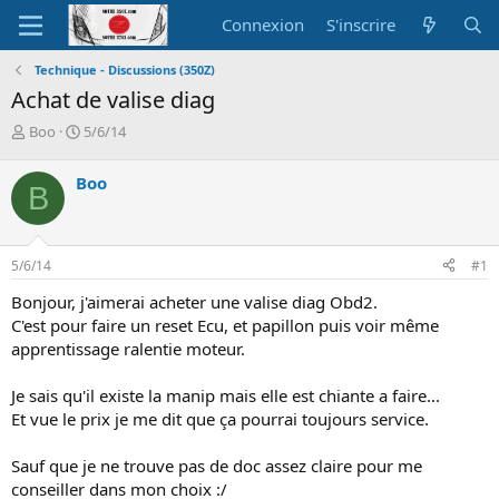
Connexion
S'inscrire
Technique - Discussions (350Z)
Achat de valise diag
A
D
Boo
5/6/14
u
a
t
t
Boo
B
e
e
u
d
r
e
d
d
5/6/14
#1
e
é
l
b
Bonjour, j'aimerai acheter une valise diag Obd2.
a
u
C'est pour faire un reset Ecu, et papillon puis voir même
d
t
apprentissage ralentie moteur.
i
s
c
Je sais qu'il existe la manip mais elle est chiante a faire...
u
Et vue le prix je me dit que ça pourrai toujours service.
s
s
Sauf que je ne trouve pas de doc assez claire pour me
i
conseiller dans mon choix :/
o