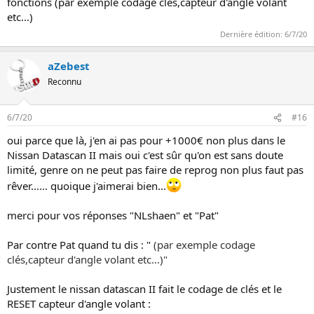
fonctions (par exemple codage clés,capteur d'angle volant
etc...)
Dernière édition:
6/7/20
aZebest
Reconnu
6/7/20
#16
oui parce que là, j'en ai pas pour +1000€ non plus dans le
Nissan Datascan II mais oui c'est sûr qu'on est sans doute
limité, genre on ne peut pas faire de reprog non plus faut pas
rêver...... quoique j'aimerai bien...
merci pour vos réponses "NLshaen" et "Pat"
Par contre Pat quand tu dis : "
(par exemple codage
clés,capteur d'angle volant etc...)"
Justement le nissan datascan II fait le codage de clés et le
RESET capteur d'angle volant :