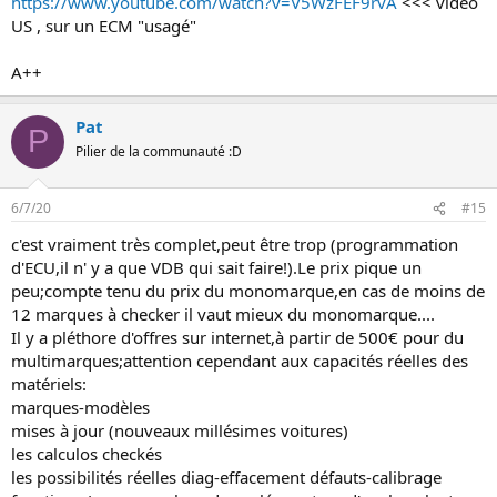
https://www.youtube.com/watch?v=V5WzFEF9rvA
<<< video
US , sur un ECM "usagé"
A++
Pat
P
Pilier de la communauté :D
6/7/20
#15
c'est vraiment très complet,peut être trop (programmation
d'ECU,il n' y a que VDB qui sait faire!).Le prix pique un
peu;compte tenu du prix du monomarque,en cas de moins de
12 marques à checker il vaut mieux du monomarque....
Il y a pléthore d'offres sur internet,à partir de 500€ pour du
multimarques;attention cependant aux capacités réelles des
matériels:
marques-modèles
mises à jour (nouveaux millésimes voitures)
les calculos checkés
les possibilités réelles diag-effacement défauts-calibrage