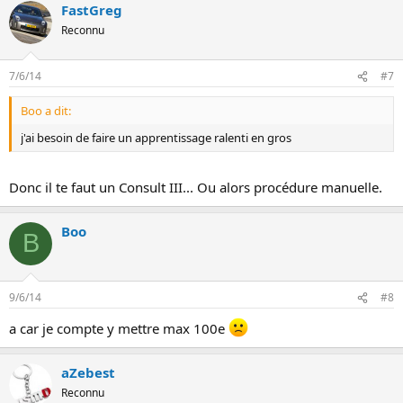
FastGreg
Reconnu
7/6/14
#7
Boo a dit:
j'ai besoin de faire un apprentissage ralenti en gros
Donc il te faut un Consult III... Ou alors procédure manuelle.
Boo
B
9/6/14
#8
a car je compte y mettre max 100e
aZebest
Reconnu