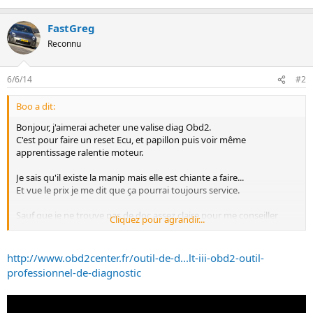
n
FastGreg
Reconnu
6/6/14
#2
Boo a dit:
Bonjour, j'aimerai acheter une valise diag Obd2.
C'est pour faire un reset Ecu, et papillon puis voir même
apprentissage ralentie moteur.
Je sais qu'il existe la manip mais elle est chiante a faire...
Et vue le prix je me dit que ça pourrai toujours service.
Sauf que je ne trouve pas de doc assez claire pour me conseiller
Cliquez pour agrandir...
dans mon choix :/
http://www.obd2center.fr/outil-de-d...lt-iii-obd2-outil-
professionnel-de-diagnostic