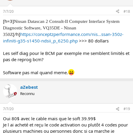
7/7/20
#18
[h=3]
Nissan Datascan 2 Consult-II Computer Interface System
Diagnostic Software, VQ35DE - Nissan
[/h]
https://conceptzperformance.com/nis...ssan-350z-
350Z
infiniti-g35-s1450-ndsii_p_6250.php
>>> 80 dollars
Les self diag pour le BCM par exemple me semblent limités et
pas de reprog bcm?
Software pas mal quand meme.
aZebest
Reconnu
7/7/20
#19
Oui 80$ avec le cable mais que le soft 39.99$
Je l ai acheté et reçu le code activation ou plutôt 4 codes pour
plusieurs machines ou personnes donc si ça marche je