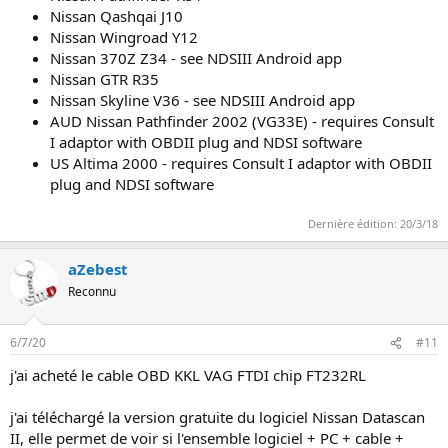
Nissan Qashqai J10
Nissan Wingroad Y12
Nissan 370Z Z34 - see NDSIII Android app
Nissan GTR R35
Nissan Skyline V36 - see NDSIII Android app
AUD Nissan Pathfinder 2002 (VG33E) - requires Consult
I adaptor with OBDII plug and NDSI software
US Altima 2000 - requires Consult I adaptor with OBDII
plug and NDSI software
Dernière édition:
20/3/18
aZebest
Reconnu
6/7/20
#11
j'ai acheté le cable OBD KKL VAG FTDI chip FT232RL
j'ai téléchargé la version gratuite du logiciel Nissan Datascan
II, elle permet de voir si l'ensemble logiciel + PC + cable +