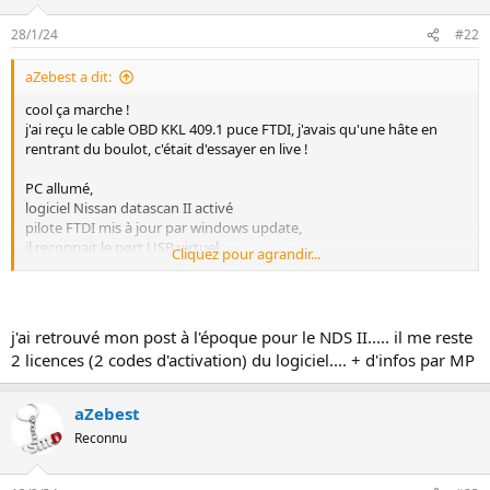
n
28/1/24
#22
aZebest a dit:
cool ça marche !
j'ai reçu le cable OBD KKL 409.1 puce FTDI, j'avais qu'une hâte en
rentrant du boulot, c'était d'essayer en live !
PC allumé,
logiciel Nissan datascan II activé
pilote FTDI mis à jour par windows update,
il reconnait le port USB virtuel
Cliquez pour agrandir...
je branche le cable OBD 16broches dans la Z
je démarre la Z, je clique sur connect, et là, BINGO ça marche
!!!!:regis_xxx_Heureux:
j'ai retrouvé mon post à l'époque pour le NDS II..... il me reste
j'avais un peu peur car le cable OBD KKL ne provient pas de Nissan
2 licences (2 codes d'activation) du logiciel.... + d'infos par MP
datascan, mais j'avais lu qu'il fallait absolument la version avec FTDI
chip FT232RL, j'en ai trouvé un sur amazon et voilà....
je vous raconterai tout ça en détail, mais pour avoir essayer qq
aZebest
minutes le logiciel avec la Z en marche, on peut couper
Reconnu
indépendamment chaque cylindre, simuler une température de
LDR de +100°C pour déclencher les ventilos volontairement pour
vérifier le bon fonctionnement, faire un RESET de la position 0 du