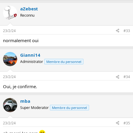
aZebest
Reconnu
23/2/24
#33
normalement oui
Gianni14
Administrator
Membre du personnel
23/2/24
#34
Oui, je confirme.
mba
Super Moderator
Membre du personnel
23/2/24
#35