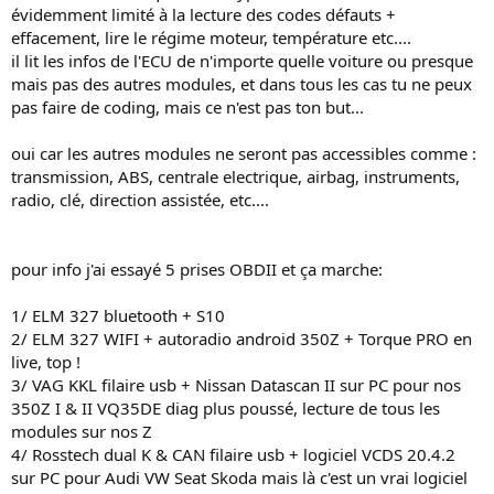
évidemment limité à la lecture des codes défauts +
effacement, lire le régime moteur, température etc....
il lit les infos de l'ECU de n'importe quelle voiture ou presque
mais pas des autres modules, et dans tous les cas tu ne peux
pas faire de coding, mais ce n'est pas ton but...
oui car les autres modules ne seront pas accessibles comme :
transmission, ABS, centrale electrique, airbag, instruments,
radio, clé, direction assistée, etc....
pour info j'ai essayé 5 prises OBDII et ça marche:
1/ ELM 327 bluetooth + S10
2/ ELM 327 WIFI + autoradio android 350Z + Torque PRO en
live, top !
3/ VAG KKL filaire usb + Nissan Datascan II sur PC pour nos
350Z I & II VQ35DE diag plus poussé, lecture de tous les
modules sur nos Z
4/ Rosstech dual K & CAN filaire usb + logiciel VCDS 20.4.2
sur PC pour Audi VW Seat Skoda mais là c'est un vrai logiciel