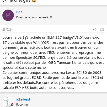
ok merci les gars
Pat
P
Pilier de la communauté :D
23/2/24
#36
pour ma part j'ai acheté un ELM 327 badgé"V3.0",connexion
BT,plus stable que Wifi (WIFI n'est pas fait pour trimballer des
données);j'ai acheté trois boitiers avant d'en trouver un qui
daigne communiquer avec l'ECU entièrement reprogrammé
de mon Speedster SC;l'ECU physique a été conservé,mais tout
le soft a été replacé par de l'OBD Tuner,un hollandais qui s est
spécialisé dans cette niche.
Ce boitier communique aussi avec ma Lexus SC430 de 2003.
Le logiciel gratuit EOBD Facile permet de tout lire sur l'ECU et
d'effacer les défauts.Par contre les périphériques du genre
calculo ESP-ABS-boite auto ne sont pas vus.
aZebest
Reconnu