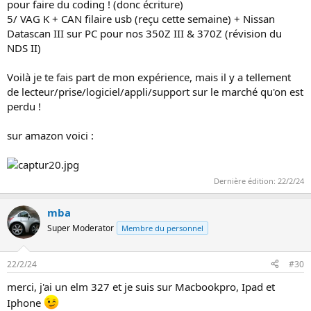
pour faire du coding ! (donc écriture)
5/ VAG K + CAN filaire usb (reçu cette semaine) + Nissan
Datascan III sur PC pour nos 350Z III & 370Z (révision du
NDS II)
Voilà je te fais part de mon expérience, mais il y a tellement
de lecteur/prise/logiciel/appli/support sur le marché qu'on est
perdu !
sur amazon voici :
Dernière édition:
22/2/24
mba
Super Moderator
Membre du personnel
22/2/24
#30
merci, j'ai un elm 327 et je suis sur Macbookpro, Ipad et
Iphone