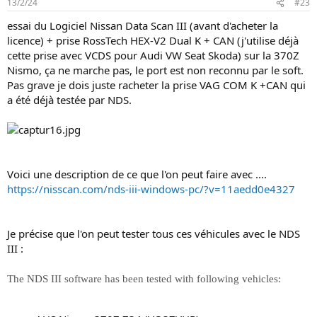
13/2/24
#23
volant, faire un reset ECU, reset ralenti, plein de paramètres à
enregistrer pour un monitoring complet sauvegardable....
essai du Logiciel Nissan Data Scan III (avant d'acheter la
licence) + prise RossTech HEX-V2 Dual K + CAN (j'utilise déjà
pour le prix 20€ cable + 37€ la licence logiciel franchement top !
cette prise avec VCDS pour Audi VW Seat Skoda) sur la 370Z
Nismo, ça ne marche pas, le port est non reconnu par le soft.
si quelqu'un est intéressé, MP
Pas grave je dois juste racheter la prise VAG COM K +CAN qui
ATTENTION : le NissanDatascan II ne fonctionne pas sur la
a été déjà testée par NDS.
350Z phase III 313cv, car le protocole de communication est le
CAN BUS.
dans ce cas il faut télécharger la version NDS III avec la prise
OBD VAG K+ CAN
Voici une description de ce que l'on peut faire avec ....
https://nisscan.com/nds-iii-windows-pc/?v=11aedd0e4327
Je précise que l'on peut tester tous ces véhicules avec le NDS
III :
The NDS III software has been tested with following vehicles: