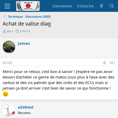
Connexion
S'inscrire
Technique - Discussions (350Z)
Achat de valise diag
A
D
Boo
5/6/14
u
a
t
t
James
e
e
u
d
r
e
d
d
8/7/20
#21
e
é
l
b
Merci pour ce retour, c'est bon à savoir ! J'espère ne pas avoir
a
u
besoin d'acheter ce genre de matos (suis plus à l'aise avec des
d
t
carbus et des vis patinés que des ordis et des ECU) mais si
i
jamais ça doit arriver c'est bien de savoir ce qui fonctionne !
s
c
u
s
aZebest
s
i
Reconnu
o