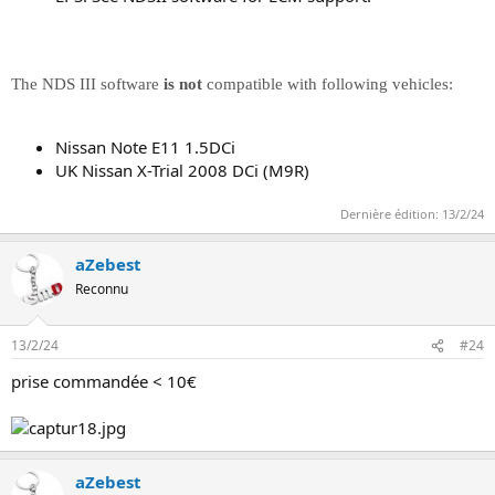
The NDS III software
is not
compatible with following vehicles:
Nissan Note E11 1.5DCi
UK Nissan X-Trial 2008 DCi (M9R)
Dernière édition:
13/2/24
aZebest
Reconnu
13/2/24
#24
prise commandée < 10€
aZebest