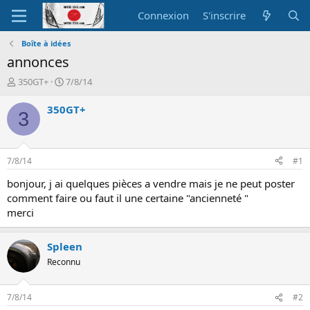
Connexion
S'inscrire
Boîte à idées
annonces
A
D
350GT+
7/8/14
u
a
t
t
350GT+
3
e
e
u
d
r
e
d
d
7/8/14
#1
e
é
l
b
bonjour, j ai quelques pièces a vendre mais je ne peut poster
a
u
comment faire ou faut il une certaine "ancienneté "
d
t
merci
i
s
c
Spleen
u
Reconnu
s
s
i
7/8/14
#2
o