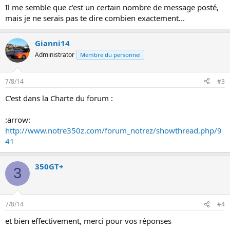
n
Il me semble que c'est un certain nombre de message posté,
mais je ne serais pas te dire combien exactement...
Gianni14
Administrator
Membre du personnel
7/8/14
#3
C'est dans la Charte du forum :
:arrow:
http://www.notre350z.com/forum_notrez/showthread.php/9
41
350GT+
3
7/8/14
#4
et bien effectivement, merci pour vos réponses