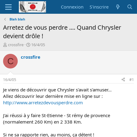
Connexion
S'inscrire
Blah blah
Arretez de vous perdre .... Quand Chrysler
devient drôle !
A
D
crossfire
16/4/05
u
a
t
t
crossfire
C
e
e
u
d
r
e
d
d
16/4/05
#1
e
é
l
b
Je viens de découvrir que Chrysler s'avait s'amuser...
a
u
Allez découvrir leur dernière mise en ligne sur :
d
t
http://www.arretezdevousperdre.com
i
s
J'ai réussi à y faire St-Etienne - St rémy de provence
c
(normalement 260 Km) en 2 338 Km.
u
s
s
Si ne sa rapporte rien, au moins, ça détent !