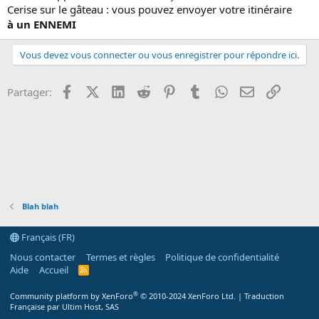
i
Cerise sur le gâteau : vous pouvez envoyer votre itinéraire
o
à un ENNEMI
n
Vous devez vous connecter ou vous enregistrer pour répondre ici.
Facebook
X (Twitter)
LinkedIn
Reddit
Pinterest
Tumblr
WhatsApp
Email
Lien
Partager:
Blah blah
Français (FR)
Nous contacter
Termes et règles
Politique de confidentialité
Aide
Accueil
R
S
S
®
Community platform by XenForo
© 2010-2024 XenForo Ltd.
|
Traduction
Française par Ultim Host, SAS