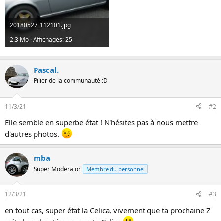
n
20180527_112101.jpg
2.3 Mo · Affichages: 25
Pascal.
Pilier de la communauté :D
11/3/21
#2
Elle semble en superbe état ! N'hésites pas à nous mettre
d'autres photos.
mba
Super Moderator
Membre du personnel
12/3/21
#3
en tout cas, super état la Celica, vivement que ta prochaine Z