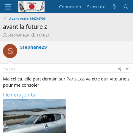
Connexion
S'inscrire
Avant votre 350Z/370Z
avant la future z
A
D
Stephane29
11/3/21
u
a
t
t
Stephane29
S
e
e
u
d
r
e
d
d
11/3/21
#1
e
é
l
b
Ma celica. elle part demain sur Paris...ca va etre dur, vite une z
a
u
pour me consoler
d
t
i
Fichiers joints
s
c
u
s
s
i
o