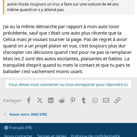
autre chose. toujours un truc a faire sur une voiture de 44 ans
même quand on s y attend pas.
J'ai eu la même démarche par rapport à mon auto loisir
précédente, sauf que c'était une auto plus récente que ta
Celica mais je voulais tourner la page. Pas de regret à avoir
quand on a un projet plaisir en vue, c'est toujours plus dur
d'accepter ces décisions quand c'est pour ne pas la remplacer.
Mais les Z sont des autos excitantes, plaisantes et fiables. La
tranquilité d'esprit quand tu mets le contact et que tu pars te
ballader c'est vachement moins usant.
Vous devez vous connecter ou vous enregistrer pour répondre ici.
Facebook
X (Twitter)
LinkedIn
Reddit
Pinterest
Tumblr
WhatsApp
Email
Lien
Partager:
Avant votre 350Z/370Z
Français (FR)
Nous contacter
Termes et règles
Politique de confidentialité