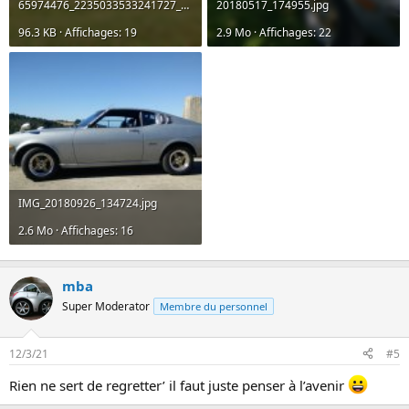
65974476_2235033533241727_1881363797847834624_n.jpg
20180517_174955.jpg
96.3 KB · Affichages: 19
2.9 Mo · Affichages: 22
IMG_20180926_134724.jpg
2.6 Mo · Affichages: 16
mba
Super Moderator
Membre du personnel
12/3/21
#5
Rien ne sert de regretter’ il faut juste penser à l’avenir