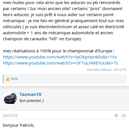
mes huiles pour cela ainsi que les astuces ou pb rencontrés
n
par certains ! Sur mon ancien site? certains "pros" donnaient
leurs astuces: je suis prêt à vous aider sur certains point
mécanique : je me fais en général pratiquement tout sur mes
véhicules ( je suis électrotechnicien et assez calé en électricité
automobile + 1 ans de mécanique automobile et ancien
champion de caraudio "hifi" en Europe)
mes réalisations à 100% pour le championnat d’Europe :
https://www.youtube.com/watch?v=bjObyHpnkEs&t=10s
https://www.youtube.com/watch?v=OF7uLHMEYuU&t=7s
Dernière édition:
24/12/19
Orni
L
e
s
Tazman78
r
é
Bon potentiel :)
a
c
t
24/12/19
#2
i
o
bonjour Patrick,
n