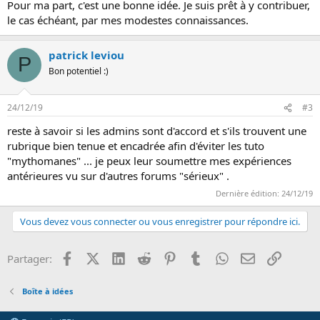
Pour ma part, c'est une bonne idée. Je suis prêt à y contribuer,
s
:
le cas échéant, par mes modestes connaissances.
patrick leviou
P
Bon potentiel :)
24/12/19
#3
reste à savoir si les admins sont d'accord et s'ils trouvent une
rubrique bien tenue et encadrée afin d'éviter les tuto
"mythomanes" ... je peux leur soumettre mes expériences
antérieures vu sur d'autres forums "sérieux" .
Dernière édition:
24/12/19
Vous devez vous connecter ou vous enregistrer pour répondre ici.
Facebook
X (Twitter)
LinkedIn
Reddit
Pinterest
Tumblr
WhatsApp
Email
Lien
Partager:
Boîte à idées