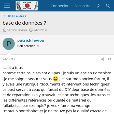
Connexion
S'inscrire
Boîte à idées
base de données ?
A
D
patrick leviou
24/12/19
u
a
t
t
patrick leviou
P
e
e
Bon potentiel :)
u
d
r
e
d
d
24/12/19
#1
e
é
l
b
salut à tous
a
u
comme certains le savent ou pas , je suis un ancien Porschiste
d
t
(je me soigne rassurez vous
) et sur mon ancien forum, il
i
y avais une rubrique "documents et interventions techniques"
s
ce post servait à ceux qui faisait du DIY ,leur base de données
c
u
et de réparation .On y trouvait les doc techniques, les tutos et
s
les différentes références ou qualité de matériel qu'il
s
fallait,etc... par exemple? je veux faire ma vidange
i
"moteur/pont/boite" et je ne trouve pas la qualité exacte de
o