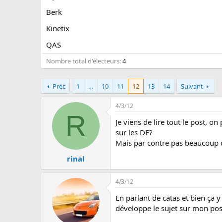
u
s
Berk
s
i
Kinetix
o
QAS
n
Nombre total d'électeurs
4
Préc
1
…
10
11
12
13
14
Suivant
4/3/12
R
Je viens de lire tout le post, o
sur les DE?
Mais par contre pas beaucoup d
rinal
4/3/12
En parlant de catas et bien ça y 
développe le sujet sur mon pos