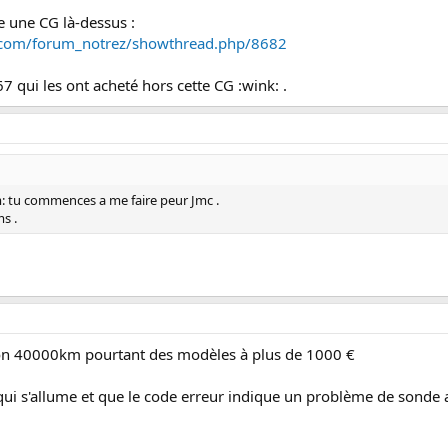
 une CG là-dessus :
.com/forum_notrez/showthread.php/8682
 qui les ont acheté hors cette CG :wink: .
 tu commences a me faire peur Jmc .
s .
on 40000km pourtant des modèles à plus de 1000 €
ui s'allume et que le code erreur indique un problème de sonde ap