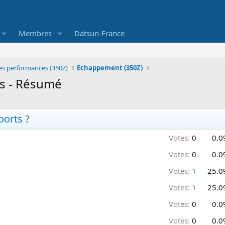
Membres
Datsun-France
es performances (350Z)
Echappement (350Z)
ts - Résumé
ports ?
Votes:
0
0.0
Votes:
0
0.0
Votes:
1
25.0
Votes:
1
25.0
Votes:
0
0.0
Votes:
0
0.0