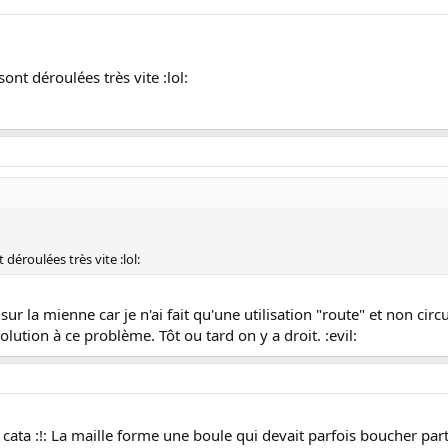
ont déroulées très vite :lol:
déroulées très vite :lol:
ur la mienne car je n'ai fait qu'une utilisation "route" et non circu
solution à ce problème. Tôt ou tard on y a droit. :evil:
a cata :!: La maille forme une boule qui devait parfois boucher part