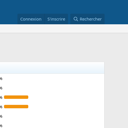
Connexion
S'inscrire
Rechercher
%
%
%
%
%
%