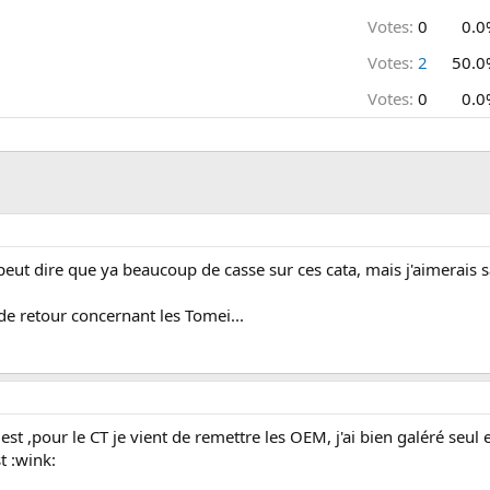
Votes:
0
0.0
Votes:
2
50.0
Votes:
0
0.0
n peut dire que ya beaucoup de casse sur ces cata, mais j'aimerais sa
e retour concernant les Tomei...
est ,pour le CT je vient de remettre les OEM, j'ai bien galéré seul e
t :wink: