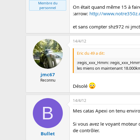
Membre du
On était quand même 15 à faire
personnel
:arrow:
http://www.notre350z
et sans compter shz972 ni jmc67
14/4/12
Eric du 49 a dit:
:regis_xxx_Hmm: :regis_xxx_Hmm:
les miens on maintenant 18.000km
jmc67
Reconnu
Désolé
14/4/12
B
Mes catas Apexi on tenu envir
Si vous avez le voyant moteur q
de contrôler.
Bullet