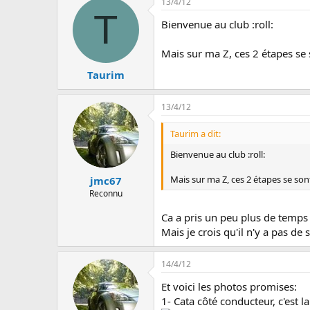
13/4/12
T
Bienvenue au club :roll:
Mais sur ma Z, ces 2 étapes se s
Taurim
13/4/12
Taurim a dit:
Bienvenue au club :roll:
Mais sur ma Z, ces 2 étapes se sont 
jmc67
Reconnu
Ca a pris un peu plus de temps s
Mais je crois qu'il n'y a pas de 
14/4/12
Et voici les photos promises:
1- Cata côté conducteur, c'est l