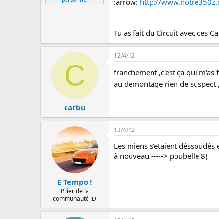
:arrow:
http://www.notre350z
Tu as fait du Circuit avec ces C
12/4/12
C
franchement ,c'est ça qui m'as 
au démontage rien de suspect ,m
carbu
13/4/12
Les miens s'etaient déssoudés e
à nouveau -----> poubelle 8)
E Tempo !
Pilier de la
communauté :D