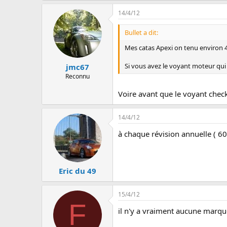
14/4/12
Bullet a dit:
Mes catas Apexi on tenu environ 
Si vous avez le voyant moteur qui 
jmc67
Reconnu
Voire avant que le voyant check 
14/4/12
à chaque révision annuelle ( 600
Eric du 49
15/4/12
F
il n'y a vraiment aucune marque