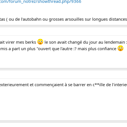
.com/forum_notrez/showthread.php/9366
atas ( ou de l'autobahn ou grosses arsouilles sur longues distances 
fait virer mes berks
le son avait changé du jour au lendemain :s
is a part un plus "ouvert que l'autre :? mais plus confiance
xterieurement et commençaient à se barrer en c**ille de l'interie