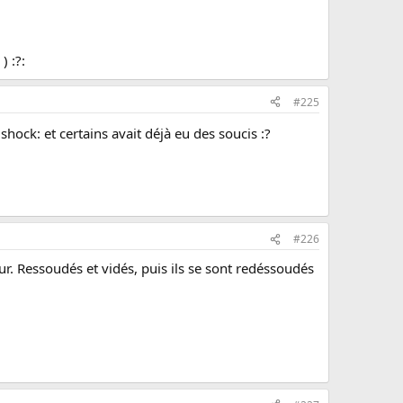
) :?:
#225
hock: et certains avait déjà eu des soucis :?
#226
ur. Ressoudés et vidés, puis ils se sont redéssoudés