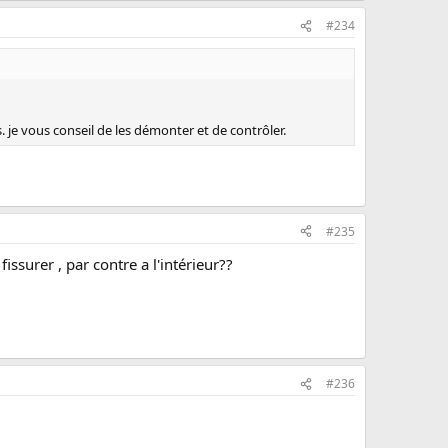
#234
 je vous conseil de les démonter et de contrôler.
#235
issurer , par contre a l'intérieur??
#236