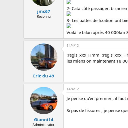
2- Cata côté passager: bizarreme
jmc67
Reconnu
3- Les pattes de fixation ont bi
Voilà le bilan après 40 000km 
14/4/12
:regis_xxx_Hmm: :regis_xxx_H
les miens on maintenant 18.0
Eric du 49
14/4/12
Je pense qu'en premier , il faut 
Si pas de fissures , je pense que
Gianni14
Administrator