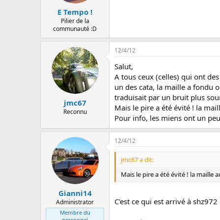
E Tempo !
Pilier de la
communauté :D
12/4/12
Salut,
A tous ceux (celles) qui ont des
un des cata, la maille a fondu o
traduisait par un bruit plus s
jmc67
Mais le pire a été évité ! la ma
Reconnu
Pour info, les miens ont un peu
12/4/12
jmc67 a dit:
Mais le pire a été évité ! la maill
Gianni14
C'est ce qui est arrivé à shz972 
Administrator
Membre du
personnel