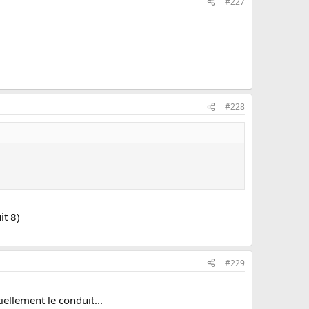
#227
#228
it 8)
#229
iellement le conduit...