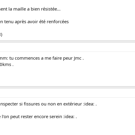
nt la maille a bien résistée...
en tenu après avoir été renforcées
8)
mm: tu commences a me faire peur Jmc .
00kms .
inspecter si fissures ou non en extérieur :idea: .
 l'on peut rester encore serein :idea: .