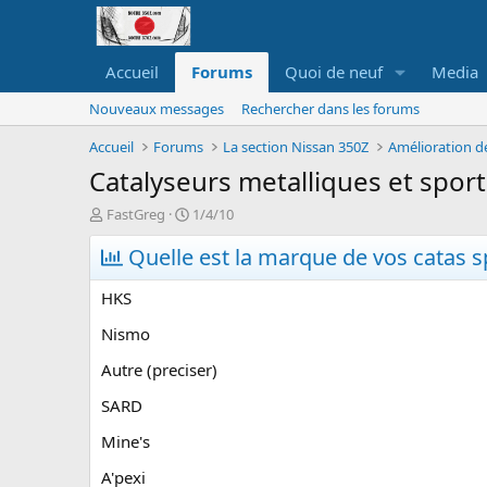
Accueil
Forums
Quoi de neuf
Media
Nouveaux messages
Rechercher dans les forums
Accueil
Forums
La section Nissan 350Z
Amélioration d
Catalyseurs metalliques et spor
A
D
FastGreg
1/4/10
u
a
t
Quelle est la marque de vos catas s
t
e
e
u
d
HKS
r
e
d
d
Nismo
e
é
Autre (preciser)
l
b
a
u
SARD
d
t
i
Mine's
s
c
A'pexi