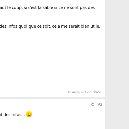
aut le coup, si c'est faisable si ce ne sont pas des
s infos quoi que ce soit, cela me serait bien utile.
Dernière édition:
3/4/26
#2
t des infos...