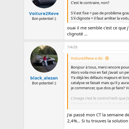
t
C'est le contraire, non?
i
o
S'il est fixe = pas de problème gra
Voiture2Reve
n
S'il clignote = il faut arrêter la voit
Bon potentiel :)
s
:
ouai il me semble c'est ce que j'
clignoté ...
7/4/26
Voiture2Reve a dit:
Bonjour à tous, merci encore pou
Alors voila moi en fait j'avait un p
black_alezan
Y'a déjà les défauts majeurs et lor
catalyse se faisait mais qu'il y aur
Bon potentiel :)
je commencer, que dois-je faire? 
L'image c'est le control tech que j
J'aimerais savoir ce qu'il en est, s
J'ai passé mon CT la semaine de
Merci à ceux qui me liront, merci 
2,4%... Si tu trouves la solution
Voir la pièce jointe 13687