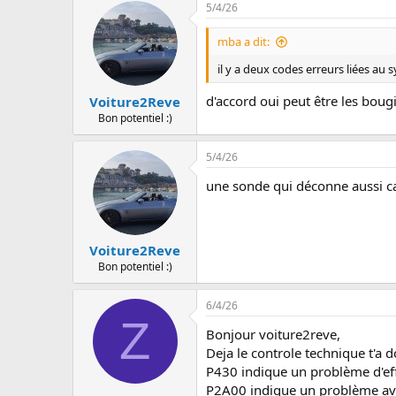
5/4/26
r
é
a
mba a dit:
c
t
il y a deux codes erreurs liées au s
i
o
d'accord oui peut être les bougi
Voiture2Reve
n
Bon potentiel :)
s
:
5/4/26
une sonde qui déconne aussi ca 
Voiture2Reve
Bon potentiel :)
6/4/26
Z
Bonjour voiture2reve,
Deja le controle technique t'a 
P430 indique un problème d'eff
P2A00 indique un problème ave