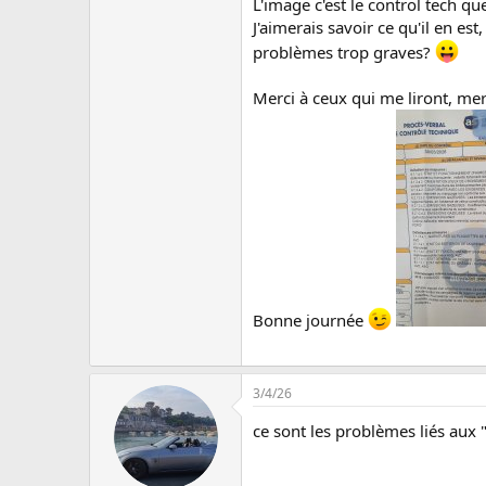
u
L'image c'est le control tech qu
s
J'aimerais savoir ce qu'il en est
s
problèmes trop graves?
i
o
Merci à ceux qui me liront, mer
n
Bonne journée
3/4/26
ce sont les problèmes liés aux 