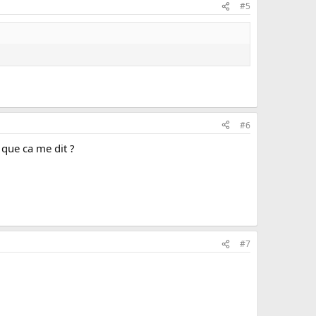
#5
#6
 que ca me dit ?
#7