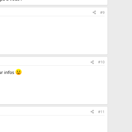
#9
#10
ur infos
#11