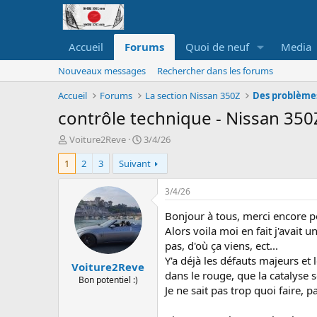
Accueil
Forums
Quoi de neuf
Media
Nouveaux messages
Rechercher dans les forums
Accueil
Forums
La section Nissan 350Z
Des problèmes
contrôle technique - Nissan 350
A
D
Voiture2Reve
3/4/26
u
a
1
2
3
Suivant
t
t
e
e
u
d
3/4/26
r
e
d
d
Bonjour à tous, merci encore p
e
é
Alors voila moi en fait j'avait 
l
b
pas, d'où ça viens, ect...
a
u
Y'a déjà les défauts majeurs et l
Voiture2Reve
d
t
dans le rouge, que la catalyse s
i
Bon potentiel :)
Je ne sait pas trop quoi faire,
s
c