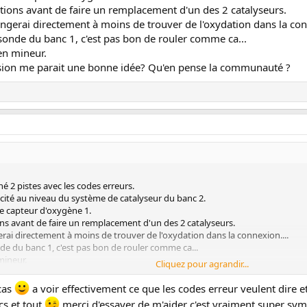
utions avant de faire un remplacement d'un des 2 catalyseurs.
ngerai directement à moins de trouver de l'oxydation dans la con
sonde du banc 1, c'est pas bon de rouler comme ca...
en mineur.
ision me parait une bonne idée? Qu'en pense la communauté ?
é 2 pistes avec les codes erreurs.
cité au niveau du système de catalyseur du banc 2.
e capteur d'oxygène 1.
ons avant de faire un remplacement d'un des 2 catalyseurs.
rai directement à moins de trouver de l'oxydation dans la connexion....
de du banc 1, c'est pas bon de rouler comme ca...
mineur.
Cliquez pour agrandir...
on me parait une bonne idée? Qu'en pense la communauté ?
cas
a voir effectivement ce que les codes erreur veulent dire et
ucs et tout
merci d'essayer de m'aider c'est vraiment super sym