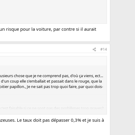
un risque pour la voiture, par contre si il aurait
#14
 plusieurs chose que je ne comprend pas, d'où ça viens, ect...
e d'un coup elle s'emballait et passait dans le rouge, que la
tier papillon., Je ne sait pas trop quoi faire, par quoi dois-
si c'est faisable si ce ne sont pas des problèmes trop graves?
zeuses. Le taux doit pas dépasser 0,3% et je suis à
que ce soit, cela me serait bien utile. Bonne journée