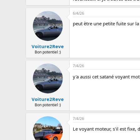
6/4/26
peut ètre une petite fuite sur l
Voiture2Reve
Bon potentiel :)
7/4/26
y'a aussi cet satané voyant mot
Voiture2Reve
Bon potentiel :)
7/4/26
Le voyant moteur, s'il est fixe