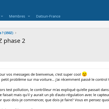
Membres
Datsun-France
 ? (350Z)
Z phase 2
our vos messages de bienvenue, c'est super cool
un petit problème sur ma voiture... j'ai récemment passé le control
ors test pollution, le contrôleur m'as expliqué qu'elle passait dans
e faisait mais qu'il y aurait un pb d'auto-régulation avec le capteu
 par quoi dois-je commencer, que dois-je faire? Vous en pensez quo