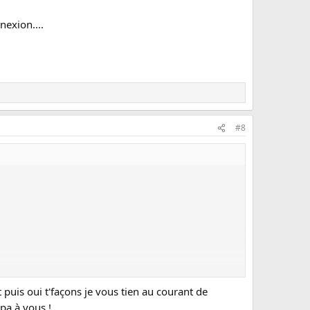
nexion....
#8
 puis oui t'façons je vous tien au courant de
pa à vous !