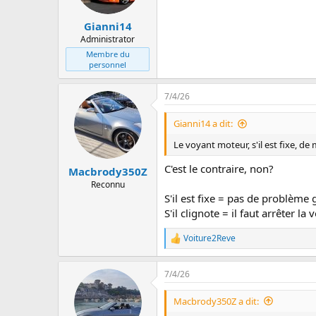
Gianni14
Administrator
Membre du
personnel
7/4/26
Gianni14 a dit:
Le voyant moteur, s'il est fixe, d
C'est le contraire, non?
Macbrody350Z
Reconnu
S'il est fixe = pas de problème 
S'il clignote = il faut arrêter la 
Voiture2Reve
L
e
s
7/4/26
r
é
a
Macbrody350Z a dit:
c