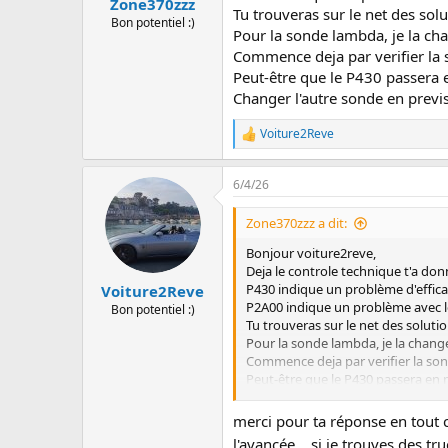
Zone370zzz
Tu trouveras sur le net des sol
Bon potentiel :)
Pour la sonde lambda, je la cha
Commence deja par verifier la 
Peut-être que le P430 passera 
Changer l'autre sonde en prev
Voiture2Reve
L
e
s
6/4/26
r
é
a
Zone370zzz a dit:
c
t
Bonjour voiture2reve,
i
Deja le controle technique t'a donn
o
P430 indique un problème d'effica
Voiture2Reve
n
P2A00 indique un problème avec l
Bon potentiel :)
s
Tu trouveras sur le net des soluti
:
Pour la sonde lambda, je la change
Commence deja par verifier la son
Peut-être que le P430 passera en 
Changer l'autre sonde en previsi
merci pour ta réponse en tout 
l'avancée... si je trouves des tr