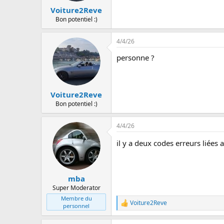
Voiture2Reve
Bon potentiel :)
4/4/26
personne ?
Voiture2Reve
Bon potentiel :)
4/4/26
il y a deux codes erreurs liées 
mba
Super Moderator
Membre du
Voiture2Reve
L
personnel
e
s