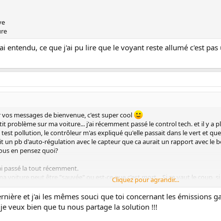
ve
ure
ai entendu, ce que j'ai pu lire que le voyant reste allumé c'est pas 
r vos messages de bienvenue, c'est super cool
etit problème sur ma voiture... j'ai récemment passé le control tech. et il y a
s test pollution, le contrôleur m'as expliqué qu'elle passait dans le vert et qu
ait un pb d'auto-régulation avec le capteur que ca aurait un rapport avec le boi
Vous en pensez quoi?
'ai passé la tout récemment.
i ma voiture peut être "sauvée" ou est-ce que c'est mort... Si ça vaut le coup, 
Cliquez pour agrandir...
rnière et j'ai les mêmes souci que toi concernant les émissions ga
du fond du coeur ceux qui essayeront de m'aider. Si vous avez des infos quoi 
 je veux bien que tu nous partage la solution !!!