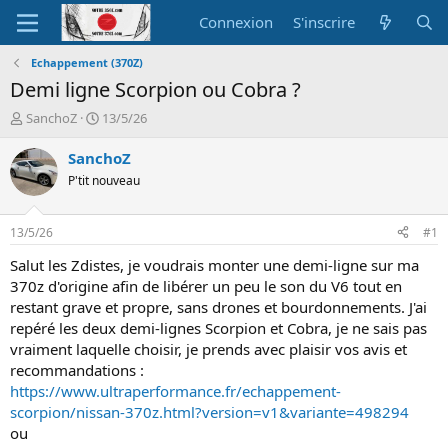
Connexion
S'inscrire
Echappement (370Z)
Demi ligne Scorpion ou Cobra ?
A
D
SanchoZ
13/5/26
u
a
t
t
SanchoZ
e
e
P'tit nouveau
u
d
r
e
d
d
13/5/26
#1
e
é
l
b
Salut les Zdistes, je voudrais monter une demi-ligne sur ma
a
u
370z d'origine afin de libérer un peu le son du V6 tout en
d
t
restant grave et propre, sans drones et bourdonnements. J'ai
i
repéré les deux demi-lignes Scorpion et Cobra, je ne sais pas
s
vraiment laquelle choisir, je prends avec plaisir vos avis et
c
recommandations :
u
s
https://www.ultraperformance.fr/echappement-
s
scorpion/nissan-370z.html?version=v1&variante=498294
i
ou
o