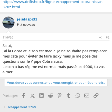
https://www.driftshop.fr/ligne-echappement-cobra-nissan-
n
370z.html
jejelaspi33
P'tit nouveau
11/6/26
#2
Salut,
J'ai la Cobra et le son est magic. Je ne souhaite pas remplacer
mes cata pour éviter de faire Jacky mais je me pose des
questions sur le Y pipe Cobra aussi.
Le son a bas régime est normal mais passé les 4000, tu vas
aimer!
Vous devez vous connecter ou vous enregistrer pour répondre ici.
Facebook
X (Twitter)
LinkedIn
Reddit
Pinterest
Tumblr
WhatsApp
Email
Lien
Partager:
Echappement (370Z)