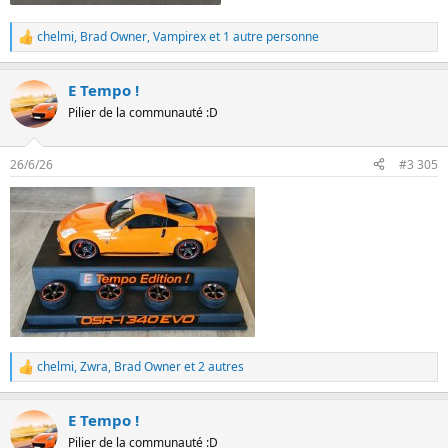
chelmi
,
Brad Owner
,
Vampirex
et 1 autre personne
L
e
s
E Tempo !
r
é
Pilier de la communauté :D
a
c
t
26/6/26
#3 305
i
o
n
s
:
chelmi
,
Zwra
,
Brad Owner
et 2 autres
L
e
s
E Tempo !
r
é
Pilier de la communauté :D