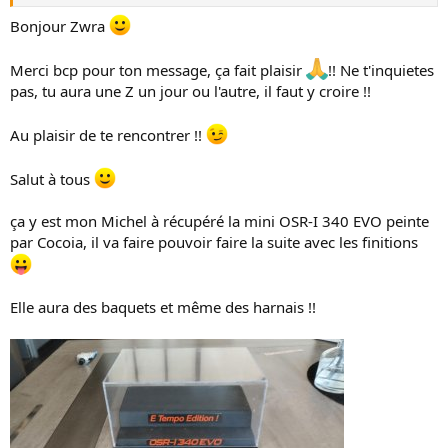
Merci pour tout ce que tu as partager dans ce topic ! Ta Z est
n
incroyable !
Bonjour Zwra
Bonne continuation à toi et bonne route en Z !
Merci bcp pour ton message, ça fait plaisir
!! Ne t'inquietes
Au plaisir de se croiser quelque part !
pas, tu aura une Z un jour ou l'autre, il faut y croire !!
Cordialement
Zwra
Au plaisir de te rencontrer !!
Salut à tous
ça y est mon Michel à récupéré la mini OSR-I 340 EVO peinte
par Cocoia, il va faire pouvoir faire la suite avec les finitions
Elle aura des baquets et même des harnais !!