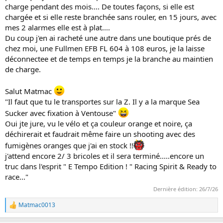
achetant une Fulmen pour sa notoriété je pense
charge pendant des mois.... De toutes façons, si elle est
chargée et si elle reste branchée sans rouler, en 15 jours, avec
mes 2 alarmes elle est à plat....
Du coup j'en ai racheté une autre dans une boutique prés de
chez moi, une Fullmen EFB FL 604 à 108 euros, je la laisse
déconnectee et de temps en temps je la branche au maintien
de charge.
Salut Matmac
"Il faut que tu le transportes sur la Z. Il y a la marque Sea
Sucker avec fixation à Ventouse"
Oui jte jure, vu le vélo et ça couleur orange et noire, ça
déchirerait et faudrait même faire un shooting avec des
fumigènes oranges que j'ai en stock !!
j'attend encore 2/ 3 bricoles et il sera terminé.....encore un
truc dans l'esprit " E Tempo Edition ! " Racing Spirit & Ready to
race..."
Dernière édition:
26/7/26
Matmac0013
L
e