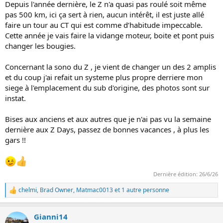
Depuis l'année dernière, le Z n'a quasi pas roulé soit même
pas 500 km, ici ça sert à rien, aucun intérêt, il est juste allé
faire un tour au CT qui est comme d’habitude impeccable.
Cette année je vais faire la vidange moteur, boite et pont puis
changer les bougies.
Concernant la sono du Z , je vient de changer un des 2 amplis
et du coup j'ai refait un systeme plus propre derriere mon
siege à l'emplacement du sub d'origine, des photos sont sur
instat.
Bises aux anciens et aux autres que je n'ai pas vu la semaine
dernière aux Z Days, passez de bonnes vacances , à plus les
gars !!
Dernière édition:
26/6/26
chelmi
,
Brad Owner
,
Matmac0013
et 1 autre personne
L
e
s
Gianni14
r