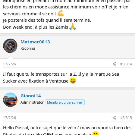
Mongoose en prenant la route au minimum et en passant par
les chemins en mode assistance minimum voir off et je m'en
servirais comme il se doit
Je posterais des tofs quand il sera terminé.
Bon week end, à plus les Zamis
Matmac0013
Reconnu
17/7/26
#3 314
Il faut que tu le transportes sur la Z. Il y a la marque Sea
Sucker avec fixation à Ventouse
Gianni14
Administrator
Membre du personnel
17/7/26
#3 315
Hello Pascal, autre sujet que lé vélo ( mais on voudra bien des
Photos de ton vélo OEM puis personnalisé