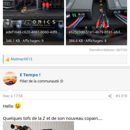
adef1648-c620-4061-b060-4df8731b87c8.jpg
e625c0d0-51e1-4b79-b591-a6d6b001bf2d.jpg
346.1 KB · Affichages: 9
386.6 KB · Affichages: 8
Dernière édition:
26/7/26
Matmac0013
L
e
s
E Tempo !
r
é
Pilier de la communauté :D
a
c
t
Hier à 17:58
#3 318
i
o
Hello
n
s
:
Quelques tofs de la Z et de son nouveau copain....