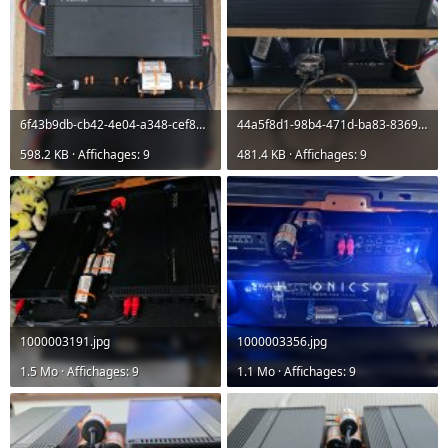
6f43b9db-cb42-4e04-a348-cef8135e9e16.jpg
44a5f8d1-98b4-471d-ba83-8369de352860.jpg
598.2 KB · Affichages: 9
481.4 KB · Affichages: 9
1000003191.jpg
1000003356.jpg
1.5 Mo · Affichages: 9
1.1 Mo · Affichages: 9