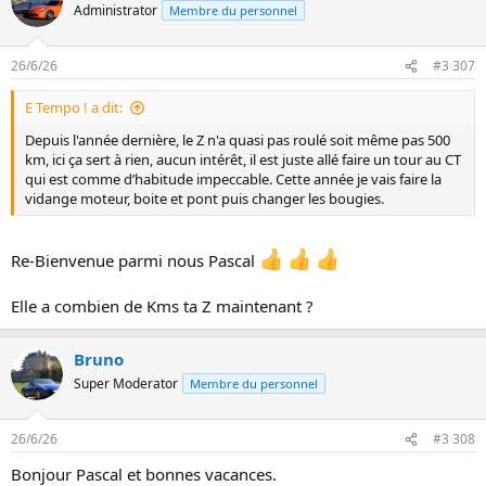
é
Administrator
Membre du personnel
a
c
t
26/6/26
#3 307
i
o
E Tempo ! a dit:
n
s
Depuis l'année dernière, le Z n'a quasi pas roulé soit même pas 500
:
km, ici ça sert à rien, aucun intérêt, il est juste allé faire un tour au CT
qui est comme d’habitude impeccable. Cette année je vais faire la
vidange moteur, boite et pont puis changer les bougies.
Re-Bienvenue parmi nous Pascal
Elle a combien de Kms ta Z maintenant ?
Bruno
Super Moderator
Membre du personnel
26/6/26
#3 308
Bonjour Pascal et bonnes vacances.