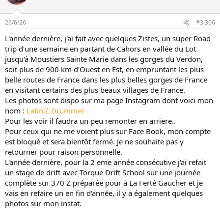
a
c
t
26/6/26
#3 306
i
o
L'année dernière, j'ai fait avec quelques Zistes, un super Road
n
trip d'une semaine en partant de Cahors en vallée du Lot
s
:
jusqu'à Moustiers Sainte Marie dans les gorges du Verdon,
soit plus de 900 km d'Ouest en Est, en empruntant les plus
belle routes de France dans les plus belles gorges de France
en visitant certains des plus beaux villages de France.
Les photos sont dispo sur ma page Instagram dont voici mon
nom :
Latin'Z Drummer
Pour les voir il faudra un peu remonter en arriere..
Pour ceux qui ne me voient plus sur Face Book, mon compte
est bloqué et sera bientôt fermé. Je ne souhaite pas y
retourner pour raison personnelle.
L'année dernière, pour la 2 eme année consécutive j'ai refait
un stage de drift avec Torque Drift School sur une journée
complète sur 370 Z préparée pour à La Ferté Gaucher et je
vais en refaire un en fin d'année, il y a également quelques
photos sur mon instat.