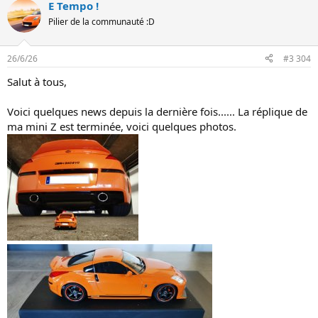
E Tempo !
r
é
Pilier de la communauté :D
a
c
t
26/6/26
#3 304
i
o
Salut à tous,
n
s
:
Voici quelques news depuis la dernière fois...... La réplique de
ma mini Z est terminée, voici quelques photos.