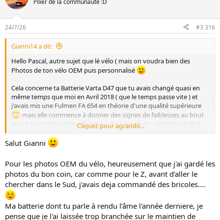
Pilier de la communauté :D
24/7/26
#3 316
Gianni14 a dit:
Hello Pascal, autre sujet que lé vélo ( mais on voudra bien des
Photos de ton vélo OEM puis personnalisé
Cela concerne ta Batterie Varta D47 que tu avais changé quasi en
même temps que moi en Avril 2018 ( que le temps passe vite ) et
j'avais mis une Fulmen FA 654 en théorie d'une qualité supérieure
mais elle commence à donner des signes de faiblesses au bout
de ~ 3 à semaines d'inutilisation ( mon mano de voltmètre digital
Cliquez pour agrandir...
affiche 11.7 contact mis en seulement 12 jours depuis le retour du
Mans Classic.
Salut Gianni
Et toi, la tienne, comment elle va ?
Pour les photos OEM du vélo, heureusement que j'ai gardé les
photos du bon coin, car comme pour le Z, avant d'aller le
Sur ma MRS3 achetée en 2016, j'ai une Varta ( D15 il me semble ) qui
chercher dans le Sud, j'avais deja commandé des bricoles....
avait été changé par l'ancien proprio mais sans savoir à quelle date
et donc, elle a au minimum 10 ans voir bien plus et toujours OK
Ma batterie dont tu parle à rendu l’âme l'année derniere, je
Du coup, je pense avoir en 2018 payé bien plus qu'une Varta en
pense que je l'ai laissée trop branchée sur le maintien de