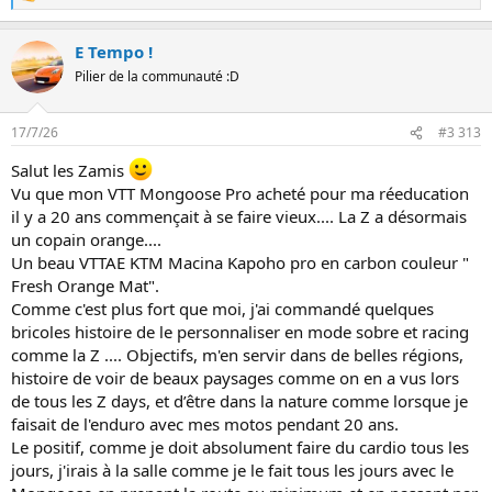
e
s
E Tempo !
r
é
Pilier de la communauté :D
a
c
t
17/7/26
#3 313
i
o
Salut les Zamis
n
Vu que mon VTT Mongoose Pro acheté pour ma réeducation
s
:
il y a 20 ans commençait à se faire vieux.... La Z a désormais
un copain orange....
Un beau VTTAE KTM Macina Kapoho pro en carbon couleur "
Fresh Orange Mat".
Comme c'est plus fort que moi, j'ai commandé quelques
bricoles histoire de le personnaliser en mode sobre et racing
comme la Z .... Objectifs, m'en servir dans de belles régions,
histoire de voir de beaux paysages comme on en a vus lors
de tous les Z days, et d’être dans la nature comme lorsque je
faisait de l'enduro avec mes motos pendant 20 ans.
Le positif, comme je doit absolument faire du cardio tous les
jours, j'irais à la salle comme je le fait tous les jours avec le