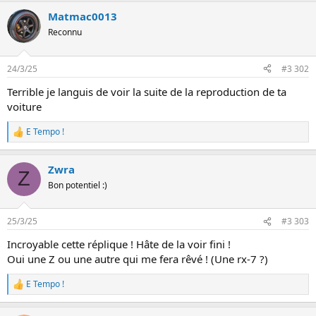
Matmac0013
Reconnu
24/3/25
#3 302
Terrible je languis de voir la suite de la reproduction de ta
voiture
E Tempo !
L
e
s
Zwra
r
Z
é
Bon potentiel :)
a
c
t
25/3/25
#3 303
i
o
Incroyable cette réplique ! Hâte de la voir fini !
n
Oui une Z ou une autre qui me fera rêvé ! (Une rx-7 ?)
s
:
E Tempo !
L
e
s