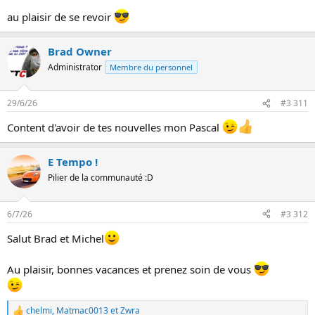
au plaisir de se revoir
Brad Owner
Administrator
Membre du personnel
29/6/26
#3 311
Content d'avoir de tes nouvelles mon Pascal
E Tempo !
Pilier de la communauté :D
6/7/26
#3 312
Salut Brad et Michel
Au plaisir, bonnes vacances et prenez soin de vous
chelmi
,
Matmac0013
et
Zwra
L