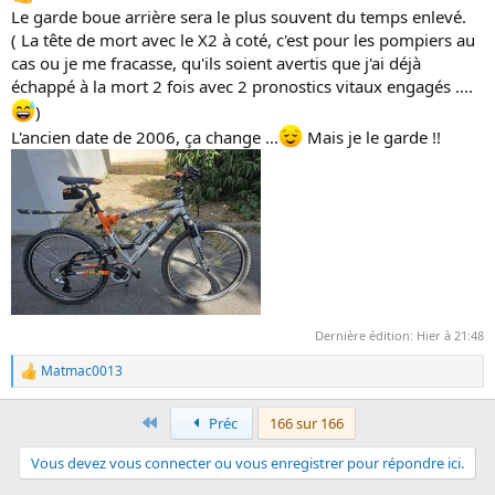
Le garde boue arrière sera le plus souvent du temps enlevé.
( La tête de mort avec le X2 à coté, c'est pour les pompiers au
cas ou je me fracasse, qu'ils soient avertis que j'ai déjà
échappé à la mort 2 fois avec 2 pronostics vitaux engagés ....
)
L'ancien date de 2006, ça change ...
Mais je le garde !!
Dernière édition:
Hier à 21:48
Matmac0013
L
e
s
Premier
Préc
166 sur 166
r
é
Vous devez vous connecter ou vous enregistrer pour répondre ici.
a
c