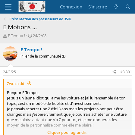
Connexion
S'inscrire
Présentation des possesseurs de 350Z
E Motions ...
A
D
E Tempo !
24/2/08
u
a
t
t
E Tempo !
e
e
Pilier de la communauté :D
u
d
r
e
d
d
24/3/25
#3 301
e
é
l
b
Zwra a dit:
a
u
d
t
Bonjour E-Tempo,
i
Je suis un jeune idiot qui aime les voiture et j’ai lu l’ensemble de ton
s
topic, c’est un modèle de fidélité et d’investissement.
c
Je pensais acheter une Z d’ici 3 ans mais les projets vont peut être
u
changer, mais j’espère vraiment que je pourrais acheter une voiture
s
que me plaira autant que y’a Z pour toi, et je me donnerais les
s
moyen de la personnalisé comme elle me plaira !
i
Cliquez pour agrandir...
o