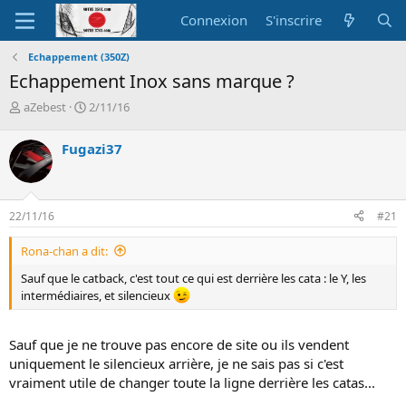
Connexion
S'inscrire
Echappement (350Z)
Echappement Inox sans marque ?
A
D
aZebest
2/11/16
u
a
t
t
Fugazi37
e
e
u
d
r
e
d
d
22/11/16
#21
e
é
l
b
Rona-chan a dit:
a
u
d
t
Sauf que le catback, c'est tout ce qui est derrière les cata : le Y, les
i
intermédiaires, et silencieux
s
c
u
Sauf que je ne trouve pas encore de site ou ils vendent
s
uniquement le silencieux arrière, je ne sais pas si c'est
s
vraiment utile de changer toute la ligne derrière les catas...
i
o