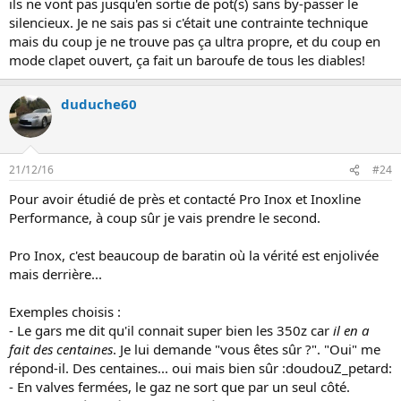
ils ne vont pas jusqu'en sortie de pot(s) sans by-passer le
silencieux. Je ne sais pas si c'était une contrainte technique
mais du coup je ne trouve pas ça ultra propre, et du coup en
mode clapet ouvert, ça fait un baroufe de tous les diables!
duduche60
21/12/16
#24
Pour avoir étudié de près et contacté Pro Inox et Inoxline
Performance, à coup sûr je vais prendre le second.
Pro Inox, c'est beaucoup de baratin où la vérité est enjolivée
mais derrière...
Exemples choisis :
- Le gars me dit qu'il connait super bien les 350z car
il en a
fait des centaines
. Je lui demande "vous êtes sûr ?". "Oui" me
répond-il. Des centaines... oui mais bien sûr :doudouZ_petard:
- En valves fermées, le gaz ne sort que par un seul côté.