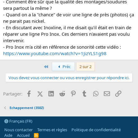
- Comment être sûr que la qualité des montages/soudures
sera partout la même ?
- Quand on a la "chance" de voir une ligne de près (photos) ça
ne parait pas nickel.
- En discutant avec Inoxline, il me disait qu'il était en train de
réparer une ligne Pro Inox. Ces derniers n'avaient pas voulu
intervenir.
- Pro Inox m'a cité en référence de sonorité cette vidéo :
https://www.youtube.com/watch?v=1JizYLS1g98
Premier
Préc
2 sur 2
Vous devez vous connecter ou vous enregistrer pour répondre ici.
Facebook
X (Twitter)
LinkedIn
Reddit
Pinterest
Tumblr
WhatsApp
Email
Lien
Partager:
Echappement (350Z)
Français (FR)
Nous contacter
Termes et règles
Politique de confidentialité
Aide
Accueil
R