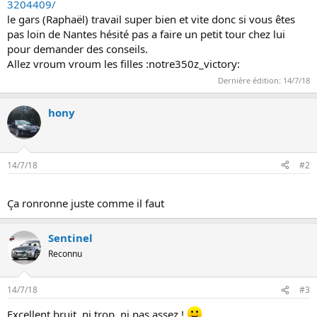
3204409/
n
le gars (Raphaël) travail super bien et vite donc si vous êtes
pas loin de Nantes hésité pas a faire un petit tour chez lui
pour demander des conseils.
Allez vroum vroum les filles :notre350z_victory:
Dernière édition:
14/7/18
hony
14/7/18
#2
Ça ronronne juste comme il faut
Sentinel
Reconnu
14/7/18
#3
Excellent bruit, ni trop, ni pas assez !