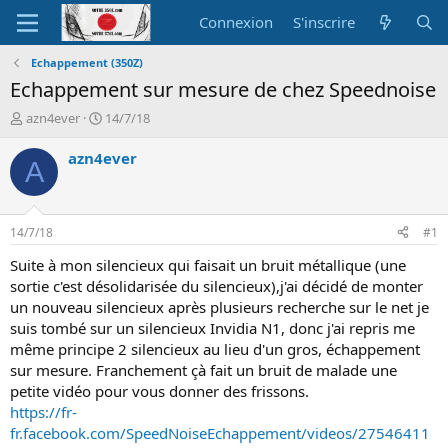
Connexion
S'inscrire
Echappement (350Z)
Echappement sur mesure de chez Speednoise
A
D
azn4ever
14/7/18
u
a
t
t
azn4ever
A
e
e
u
d
r
e
d
d
14/7/18
#1
e
é
l
b
Suite à mon silencieux qui faisait un bruit métallique (une
a
u
sortie c'est désolidarisée du silencieux),j'ai décidé de monter
d
t
un nouveau silencieux après plusieurs recherche sur le net je
i
suis tombé sur un silencieux Invidia N1, donc j'ai repris me
s
même principe 2 silencieux au lieu d'un gros, échappement
c
sur mesure. Franchement çà fait un bruit de malade une
u
s
petite vidéo pour vous donner des frissons.
s
https://fr-
i
fr.facebook.com/SpeedNoiseEchappement/videos/27546411
o