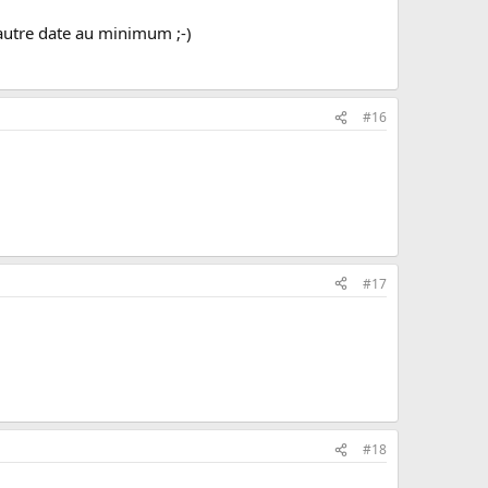
 autre date au minimum ;-)
#16
#17
#18