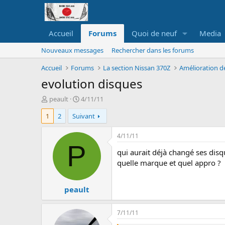
Accueil
Forums
Quoi de neuf
Media
Nouveaux messages
Rechercher dans les forums
Accueil
Forums
La section Nissan 370Z
Amélioration d
evolution disques
A
D
peault
4/11/11
u
a
1
2
Suivant
t
t
e
e
u
d
4/11/11
r
e
P
qui aurait déjà changé ses disq
d
d
e
é
quelle marque et quel appro ?
l
b
a
u
peault
d
t
i
s
7/11/11
c