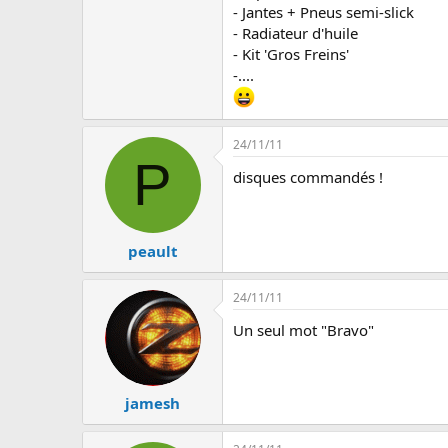
- Jantes + Pneus semi-slick
- Radiateur d'huile
- Kit 'Gros Freins'
-....
24/11/11
P
disques commandés !
peault
24/11/11
Un seul mot "Bravo"
jamesh