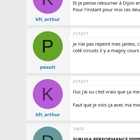
Et je pense retourner à Dijon en
Pour l'instant pour moi ces deu
kft_arthur
21/12/11
P
je n'ai pas repeint mes jantes, c
coté circuits il y a magny cour
peault
21/12/11
K
Oui j'ai vu c'est vrais que ça 
Faut que je vois ça avec ma moi
kft_arthur
7/4/12
SURUGA PERFORMANCE !!!!!!!!!!!!!!!!