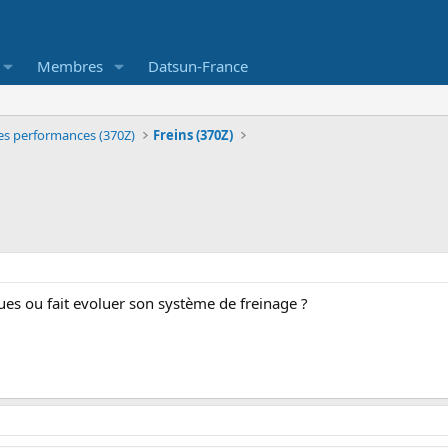
Membres
Datsun-France
es performances (370Z)
Freins (370Z)
ues ou fait evoluer son système de freinage ?