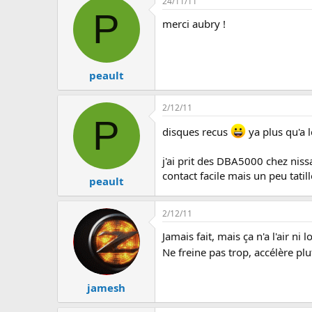
24/11/11
P
merci aubry !
peault
2/12/11
P
disques recus
ya plus qu'a 
j'ai prit des DBA5000 chez nissa
contact facile mais un peu tati
peault
2/12/11
Jamais fait, mais ça n'a l'air n
Ne freine pas trop, accélère plu
jamesh