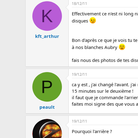
18/12/11
K
Effectivement ce n'est ni long ni
disques
kft_arthur
Bon d'après ce que je vois tu 
à nos blanches Aubry
fais nous des photos de tes di
19/12/11
P
ca y est , j'ai changé l'avant. 
15 minutes sur le deuxième !
il faut que je commande l'arrie
faites moi signe des que vous a
peault
19/12/11
Pourquoi l'arrière ?