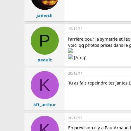
jamesh
19/12/11
P
l’arrière pour la symétrie et l’é
voici qq photos prises dans le 
[/img]
peault
20/12/11
K
Tu as fais repeindre tes jantes D
kft_arthur
20/12/11
K
En prévision il y a Pau-Arnaud le