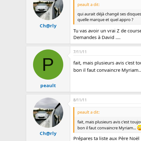
u
peault a dit:
s
s
qui aurait déjà changé ses disques
i
quelle marque et quel appro ?
o
Ch@rly
n
Tu vas avoir un vrai Z de cour
Demandes à David ....
7/11/11
P
fait, mais plusieurs avis c'est 
bon il faut convaincre Myriam.
peault
8/11/11
peault a dit:
fait, mais plusieurs avis c'est touj
bon il faut convaincre Myriam...
Ch@rly
Prépares ta liste aux Père Noël 