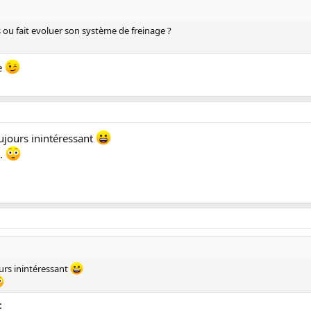
 ou fait evoluer son système de freinage ?
se
toujours inintéressant
..
ours inintéressant
: