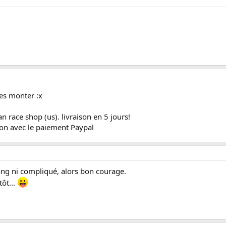
les monter :x
n race shop (us). livraison en 5 jours!
llon avec le paiement Paypal
i long ni compliqué, alors bon courage.
tôt...