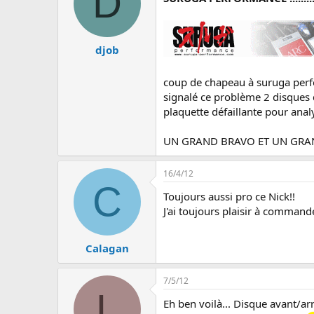
D
djob
coup de chapeau à suruga perfor
signalé ce problème 2 disques d
plaquette défaillante pour anal
UN GRAND BRAVO ET UN GRAN
16/4/12
C
Toujours aussi pro ce Nick!!
J'ai toujours plaisir à commande
Calagan
7/5/12
L
Eh ben voilà... Disque avant/a