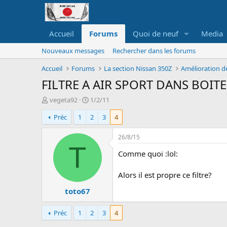
Accueil
Forums
Quoi de neuf
Media
Nouveaux messages
Rechercher dans les forums
Accueil
Forums
La section Nissan 350Z
Amélioration d
FILTRE A AIR SPORT DANS BOIT
A
D
vegeta92
1/2/11
u
a
Préc
1
2
3
4
t
t
e
e
u
d
26/8/15
r
e
T
Comme quoi :lol:
d
d
e
é
l
b
Alors il est propre ce filtre?
a
u
toto67
d
t
i
s
Préc
1
2
3
4
c