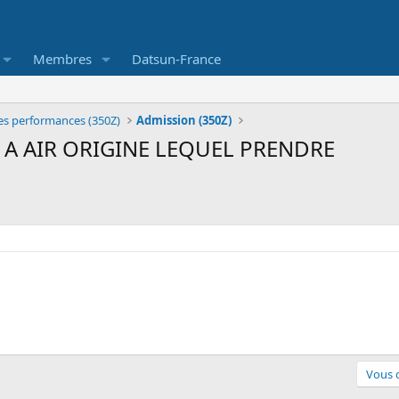
Membres
Datsun-France
es performances (350Z)
Admission (350Z)
E A AIR ORIGINE LEQUEL PRENDRE
Vous d