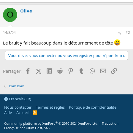
n
Olive
O
14/8/04
#2
Le bruit y fait beaucoup dans le détournement de tête
Vous devez vous connecter ou vous enregistrer pour répondre ici.
Facebook
X (Twitter)
LinkedIn
Reddit
Pinterest
Tumblr
WhatsApp
Email
Lien
Partager:
Blah blah
Français (FR)
Nous contacter
Termes et règles
Politique de confidentialité
Aide
Accueil
R
S
S
®
Community platform by XenForo
© 2010-2024 XenForo Ltd.
|
Traduction
Française par Ultim Host, SAS