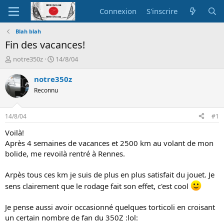
Connexion
S'inscrire
Blah blah
Fin des vacances!
A
D
notre350z
14/8/04
u
a
t
t
notre350z
e
e
Reconnu
u
d
r
e
d
d
14/8/04
#1
e
é
l
b
Voilà!
a
u
Après 4 semaines de vacances et 2500 km au volant de mon
d
t
bolide, me revoilà rentré à Rennes.
i
s
Arpès tous ces km je suis de plus en plus satisfait du jouet. Je
c
u
sens clairement que le rodage fait son effet, c'est cool
s
s
Je pense aussi avoir occasionné quelques torticoli en croisant
i
un certain nombre de fan du 350Z :lol:
o