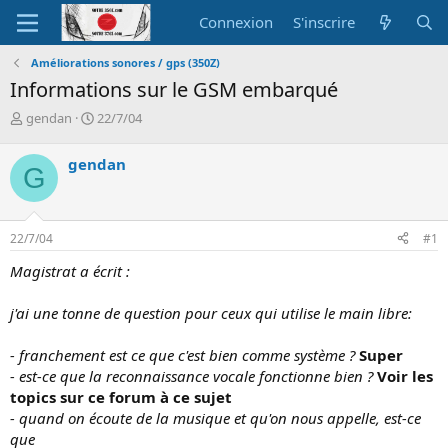
Connexion
S'inscrire
Améliorations sonores / gps (350Z)
Informations sur le GSM embarqué
A
D
gendan
22/7/04
u
a
t
t
gendan
G
e
e
u
d
r
e
d
d
22/7/04
#1
e
é
l
b
Magistrat a écrit :
a
u
d
t
j'ai une tonne de question pour ceux qui utilise le main libre:
i
s
c
- franchement est ce que c'est bien comme système ?
Super
u
- est-ce que la reconnaissance vocale fonctionne bien ?
Voir les
s
topics sur ce forum à ce sujet
s
- quand on écoute de la musique et qu'on nous appelle, est-ce
i
que
o