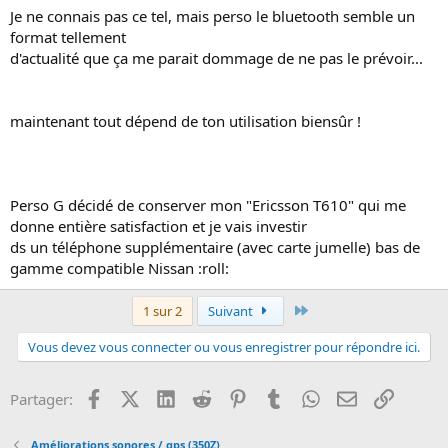
Je ne connais pas ce tel, mais perso le bluetooth semble un
format tellement
d'actualité que ça me parait dommage de ne pas le prévoir...
maintenant tout dépend de ton utilisation biensûr !
Perso G décidé de conserver mon "Ericsson T610" qui me
donne entière satisfaction et je vais investir
ds un téléphone supplémentaire (avec carte jumelle) bas de
gamme compatible Nissan :roll:
Dernier
1 sur 2
Suivant
Vous devez vous connecter ou vous enregistrer pour répondre ici.
Facebook
X (Twitter)
LinkedIn
Reddit
Pinterest
Tumblr
WhatsApp
Email
Lien
Partager:
Améliorations sonores / gps (350Z)