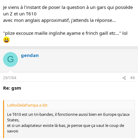
Je viens à l'instant de poser la question à un gars qui possède
un Z et un T610
avec mon anglais approximatif, j'attends la réponse...
"plize excouze maille inglishe ayame e frinch gaill etc..." lol
gendan
G
29/7/04
#8
Re: gsm
LeRoiDelaPampa a dit:
Le T610 est un tri-bandes, il fonctionne aussi bien en Europe qu'aux
States,
et si un adaptateur existe là-bas, je pense que ça vaut le coup de
savoir.