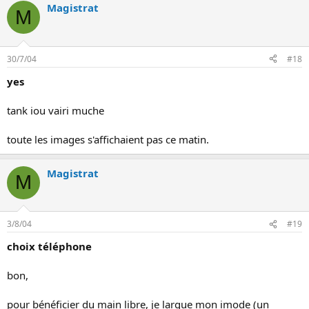
Magistrat
M
30/7/04
#18
yes
tank iou vairi muche
toute les images s'affichaient pas ce matin.
Magistrat
M
3/8/04
#19
choix téléphone
bon,
pour bénéficier du main libre, je largue mon imode (un