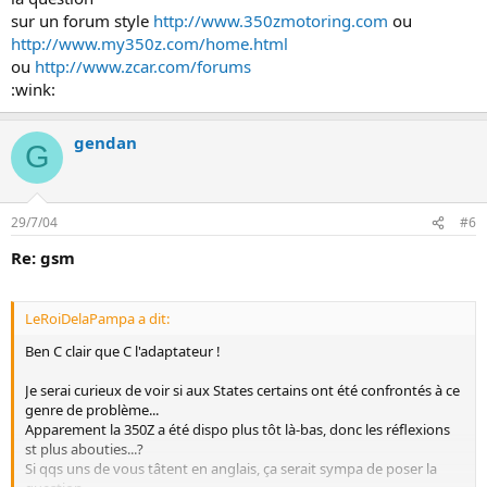
sur un forum style
http://www.350zmotoring.com
ou
http://www.my350z.com/home.html
ou
http://www.zcar.com/forums
:wink:
gendan
G
29/7/04
#6
Re: gsm
LeRoiDelaPampa a dit:
Ben C clair que C l'adaptateur !
Je serai curieux de voir si aux States certains ont été confrontés à ce
genre de problème...
Apparement la 350Z a été dispo plus tôt là-bas, donc les réflexions
st plus abouties...?
Si qqs uns de vous tâtent en anglais, ça serait sympa de poser la