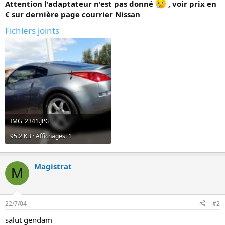
Attention l'adaptateur n'est pas donné
, voir prix en
€ sur dernière page courrier Nissan
Fichiers joints
IMG_2341.JPG
95.2 KB · Affichages: 1
Magistrat
M
22/7/04
#2
salut gendam