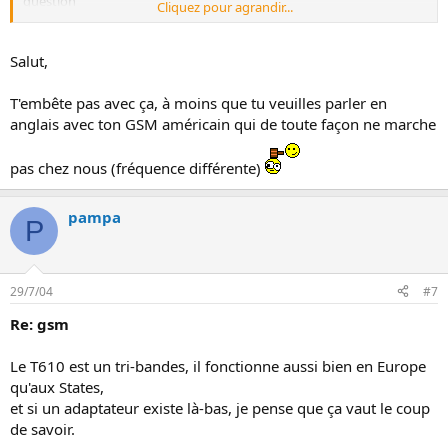
question
Cliquez pour agrandir...
sur un forum style
http://www.350zmotoring.com
ou
http://www.my350z.com/home.html
ou
http://www.zcar.com/forums
Salut,
:wink:
T'embête pas avec ça, à moins que tu veuilles parler en
anglais avec ton GSM américain qui de toute façon ne marche
pas chez nous (fréquence différente)
pampa
P
29/7/04
#7
Re: gsm
Le T610 est un tri-bandes, il fonctionne aussi bien en Europe
qu'aux States,
et si un adaptateur existe là-bas, je pense que ça vaut le coup
de savoir.