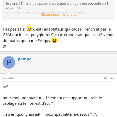
Je viens à l'instant de poser la question à un gars qui possède un Z
et un T610
avec mon anglais approximatif, j'attends la réponse...
Cliquez pour agrandir...
"plize excouze maille inglishe ayame e frinch gaill etc..." lol
T'as pas saisi
C'est l'adaptateur qui cause French et pas le
GSM qui lui est polyglotte. Cela m'étonnerait que les US vende
du matos qui parle Froggy
@+
pampa
P
29/7/04
#9
arf...
pour moi l'adaptateur C l'élément de support qui relit le
cablage au tel, on est d'acc ?
...so en quoi y aurait- il incompatibilité là-dessus ? :?: