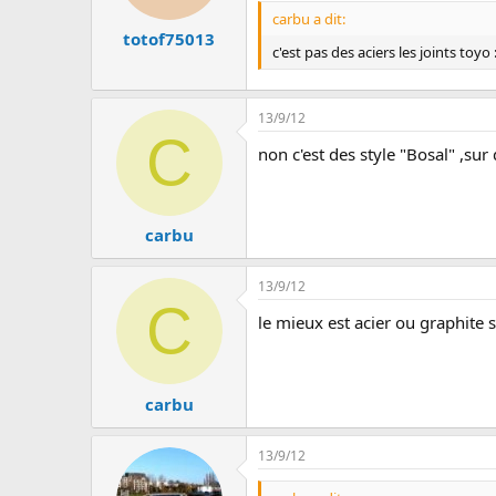
carbu a dit:
totof75013
c'est pas des aciers les joints toyo
13/9/12
C
non c'est des style "Bosal" ,sur
carbu
13/9/12
C
le mieux est acier ou graphite s
carbu
13/9/12