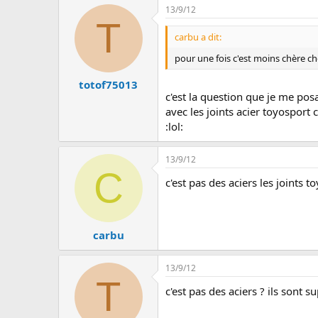
13/9/12
T
carbu a dit:
pour une fois c'est moins chère che
totof75013
c'est la question que je me posa
avec les joints acier toyosport 
:lol:
13/9/12
C
c'est pas des aciers les joints 
carbu
13/9/12
T
c'est pas des aciers ? ils sont s