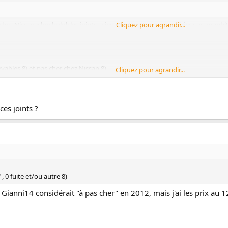
chez Nissan :shock: :lol: les joints aciers sont nettement supérieur au graphi
Cliquez pour agrandir...
evables 8) et pas cher chez Nissan 8) .
Cliquez pour agrandir...
ne pour :
ces joints ?
tre les OEM
une ligne QAS
, 0 fuite et/ou autre 8)
, 0 fuite et/ou autre 8)
e Gianni14 considérait "à pas cher" en 2012, mais j'ai les prix au 