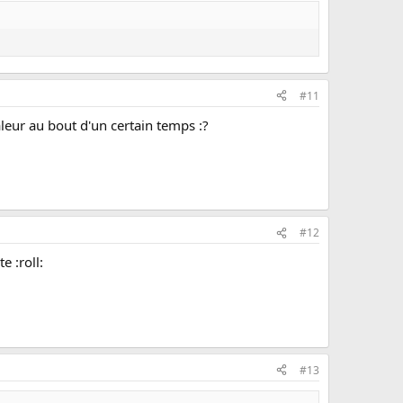
#11
haleur au bout d'un certain temps :?
#12
e :roll:
#13