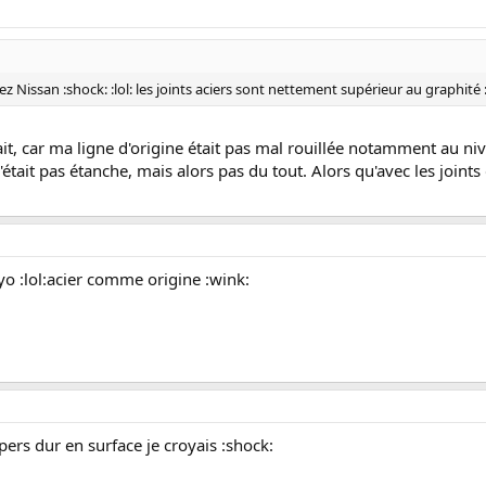
z Nissan :shock: :lol: les joints aciers sont nettement supérieur au graphité :
it, car ma ligne d'origine était pas mal rouillée notamment au nive
c'était pas étanche, mais alors pas du tout. Alors qu'avec les joints
toyo :lol:acier comme origine :wink:
upers dur en surface je croyais :shock: