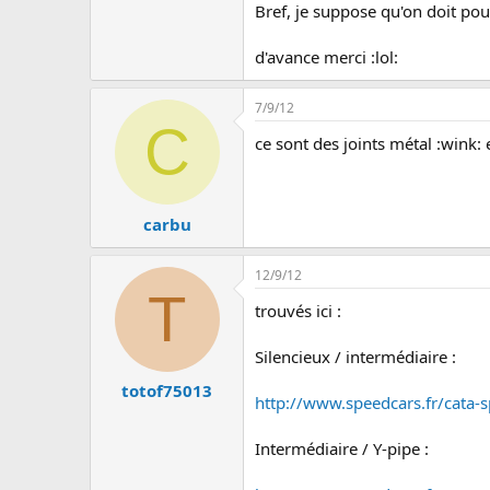
u
Bref, je suppose qu'on doit pouv
s
s
d'avance merci :lol:
i
o
n
7/9/12
C
ce sont des joints métal :wink: 
carbu
12/9/12
T
trouvés ici :
Silencieux / intermédiaire :
totof75013
http://www.speedcars.fr/cata-
Intermédiaire / Y-pipe :