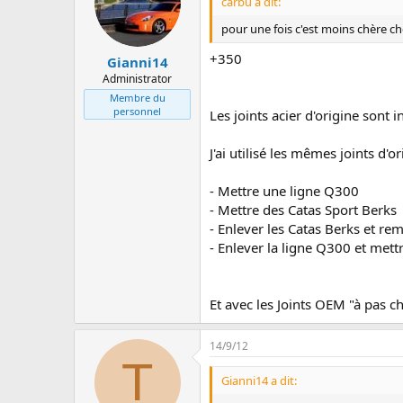
carbu a dit:
pour une fois c'est moins chère che
+350
Gianni14
Administrator
Membre du
personnel
Les joints acier d'origine sont 
J'ai utilisé les mêmes joints d'o
- Mettre une ligne Q300
- Mettre des Catas Sport Berks
- Enlever les Catas Berks et re
- Enlever la ligne Q300 et met
Et avec les Joints OEM "à pas ch
14/9/12
T
Gianni14 a dit: