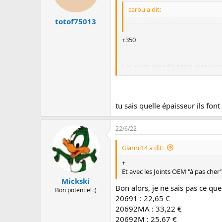
carbu a dit:
totof75013
pour une fois c'est moins chère 
+350
Les joints acier d'origine sont incr
J'ai utilisé les mêmes joints d'origi
- Mettre une ligne Q300
tu sais quelle épaisseur ils font 
- Mettre des Catas Sport Berks
- Enlever les Catas Berks et remet
22/6/22
- Enlever la ligne Q300 et mettre 
Gianni14 a dit:
Et avec les Joints OEM "à pas cher" 
+
Et avec les Joints OEM "à pas cher" 
Mickski
Bon alors, je ne sais pas ce qu
Bon potentiel :)
20691 : 22,65 €
20692MA : 33,22 €
20692M : 25,67 €