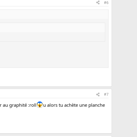
#6
#7
 au graphité :roll
u alors tu achète une planche