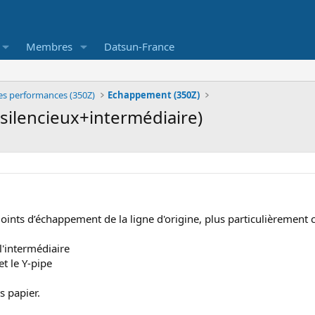
Membres
Datsun-France
es performances (350Z)
Echappement (350Z)
(silencieux+intermédiaire)
 joints d’échappement de la ligne d'origine, plus particulièrement c
 l'intermédiaire
et le Y-pipe
s papier.