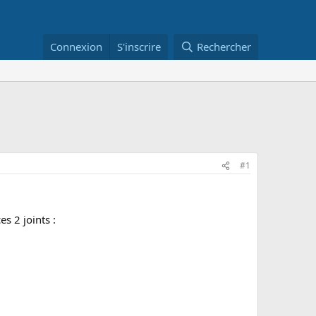
Connexion
S'inscrire
Rechercher
#1
es 2 joints :