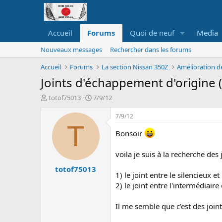
Accueil
Forums
Quoi de neuf
Media
Nouveaux messages
Rechercher dans les forums
Accueil
Forums
La section Nissan 350Z
Amélioration d
Joints d'échappement d'origine 
A
D
totof75013
7/9/12
u
a
t
t
7/9/12
e
e
T
u
d
Bonsoir
r
e
d
d
voila je suis à la recherche des
e
é
totof75013
l
b
1) le joint entre le silencieux et
a
u
2) le joint entre l'intermédiaire 
d
t
i
s
Il me semble que c'est des joint
c