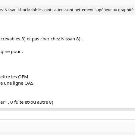
z Nissan :shock: :lol: les joints aciers sont nettement supérieur au graphité
increvables 8) et pas cher chez Nissan 8) .
rigine pour :
mettre les OEM
tre une ligne QAS
er" , 0 fuite et/ou autre 8)