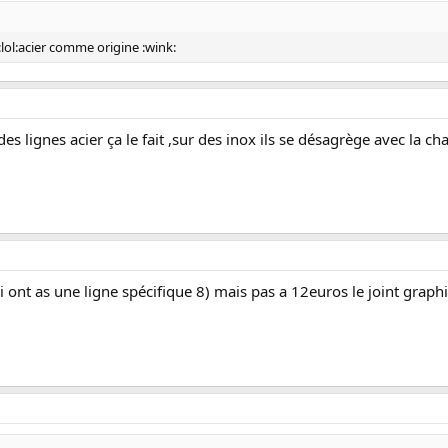
 :lol:acier comme origine :wink:
 des lignes acier ça le fait ,sur des inox ils se désagrège avec la c
i ont as une ligne spécifique 8) mais pas a 12euros le joint graphit