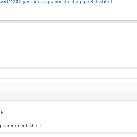
sport/4206-joint-d-echappement-cat-y-pipe-350z.html
l:
t apparemment :shock: