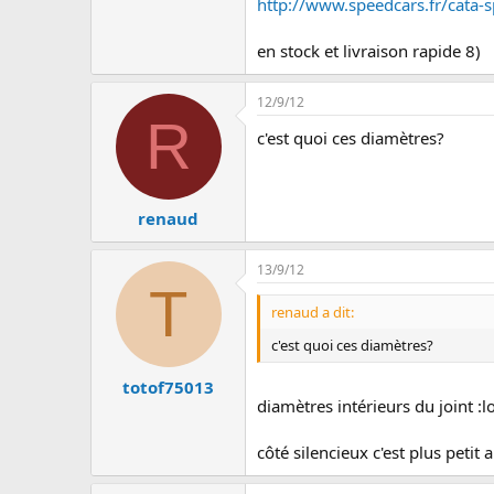
http://www.speedcars.fr/cata-
en stock et livraison rapide 8)
12/9/12
R
c'est quoi ces diamètres?
renaud
13/9/12
T
renaud a dit:
c'est quoi ces diamètres?
totof75013
diamètres intérieurs du joint :lo
côté silencieux c'est plus peti