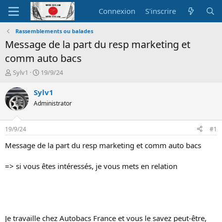
Connexion
S'inscrire
Rassemblements ou balades
Message de la part du resp marketing et
comm auto bacs
A
D
Sylv1
19/9/24
u
a
t
t
Sylv1
e
e
Administrator
u
d
r
e
d
d
19/9/24
#1
e
é
l
b
Message de la part du resp marketing et comm auto bacs
a
u
d
t
=> si vous êtes intéressés, je vous mets en relation
i
s
c
u
s
s
Je travaille chez Autobacs France et vous le savez peut-être,