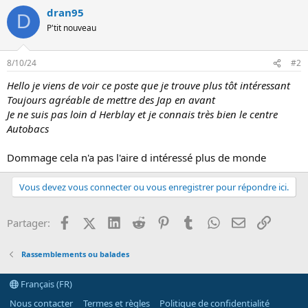
s
dran95
r
D
é
P'tit nouveau
a
c
t
8/10/24
#2
i
o
Hello je viens de voir ce poste que je trouve plus tôt intéressant
n
Toujours agréable de mettre des Jap en avant
s
:
Je ne suis pas loin d Herblay et je connais très bien le centre
Autobacs
Dommage cela n'a pas l'aire d intéressé plus de monde
Vous devez vous connecter ou vous enregistrer pour répondre ici.
Facebook
X (Twitter)
LinkedIn
Reddit
Pinterest
Tumblr
WhatsApp
Email
Lien
Partager:
Rassemblements ou balades
Français (FR)
Nous contacter
Termes et règles
Politique de confidentialité