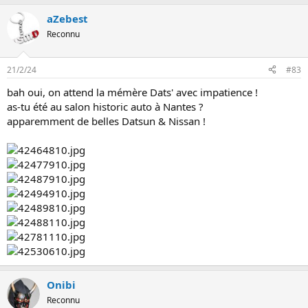
n
aZebest
Reconnu
21/2/24
#83
bah oui, on attend la mémère Dats' avec impatience !
as-tu été au salon historic auto à Nantes ?
apparemment de belles Datsun & Nissan !
Onibi
Reconnu