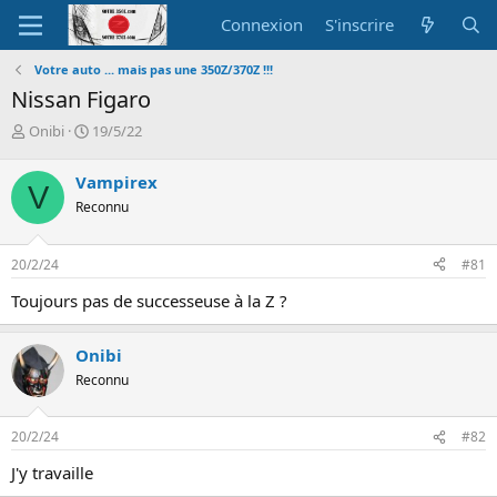
Connexion
S'inscrire
Votre auto ... mais pas une 350Z/370Z !!!
Nissan Figaro
A
D
Onibi
19/5/22
u
a
t
t
Vampirex
V
e
e
Reconnu
u
d
r
e
d
d
20/2/24
#81
e
é
l
b
Toujours pas de successeuse à la Z ?
a
u
d
t
i
Onibi
s
Reconnu
c
u
s
20/2/24
#82
s
i
J'y travaille
o