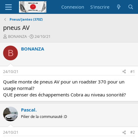
Connexion
S'inscrire
Pneus/Jantes (370Z)
pneus AV
A
D
BONANZA
24/10/21
u
a
t
t
BONANZA
B
e
e
u
d
r
e
d
d
24/10/21
#1
e
é
l
b
Quelle monte de pneus AV pour un roadster 370 pour un
a
u
usage normal?
d
t
QUE penser des échappements Cobra au niveau sonorité?
i
s
c
Pascal.
u
Pilier de la communauté :D
s
s
i
24/10/21
#2
o