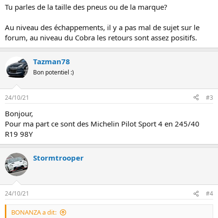
n
Tu parles de la taille des pneus ou de la marque?
Au niveau des échappements, il y a pas mal de sujet sur le
forum, au niveau du Cobra les retours sont assez positifs.
Tazman78
Bon potentiel :)
24/10/21
#3
Bonjour,
Pour ma part ce sont des Michelin Pilot Sport 4 en 245/40
R19 98Y
Stormtrooper
24/10/21
#4
BONANZA a dit: