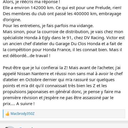
Alors, je réécris ma réponse !
Elle a environ 142000 km. Ce qui est pour une Prelude, rien!
Des membres du club ont passé les 400000 km, embrayage
d'origine.
Pour les entretiens, je fais parfois ma vidange.
Mais sinon, pour la courroie de distribution, je vais chez mon
spécialiste Honda à Egly dans le 91, chez DV Racing. Victor est
un ancien chef d'atelier du Garage Du Clos Honda et a fait de
la compétition pour Honda France, il les connait bien. Mais il
est débordé...de travail !
Peut-être que je lui confierai la Z! Mais avant de l'acheter, j'ai
appelé Nissan Nanterre et réussi non sans mal à avoir le chef
d'atelier en Octobre dernier qui m'a rassuré sur quelques
points et m'a dit qu'il connaissait très bien les Z et les
propulsions Japonaises en général donc, je pense y faire ma
première révision et j'espère ne pas être assassiné par le
prix.... A suivre !
Macbrody350Z
L
e
s