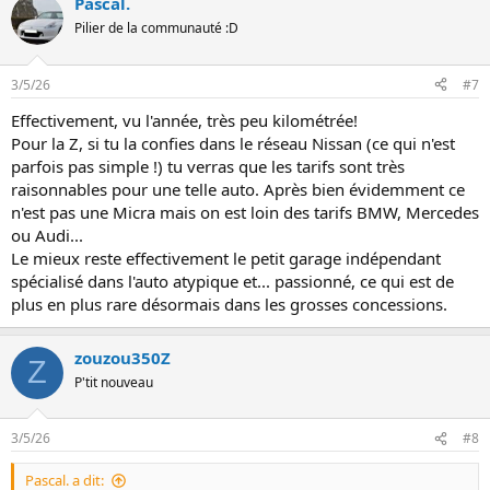
Pascal.
r
é
Pilier de la communauté :D
a
c
t
3/5/26
#7
i
o
Effectivement, vu l'année, très peu kilométrée!
n
Pour la Z, si tu la confies dans le réseau Nissan (ce qui n'est
s
:
parfois pas simple !) tu verras que les tarifs sont très
raisonnables pour une telle auto. Après bien évidemment ce
n'est pas une Micra mais on est loin des tarifs BMW, Mercedes
ou Audi...
Le mieux reste effectivement le petit garage indépendant
spécialisé dans l'auto atypique et... passionné, ce qui est de
plus en plus rare désormais dans les grosses concessions.
zouzou350Z
Z
P'tit nouveau
3/5/26
#8
Pascal. a dit: