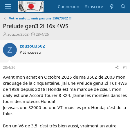
Connexion
S'inscrire
Votre auto ... mais pas une 350Z/370Z !!!
Prelude gen3 2l 16s 4WS
A
D
zouzou350Z
28/4/26
u
a
t
t
zouzou350Z
Z
e
e
P'tit nouveau
u
d
r
e
d
d
28/4/26
#1
e
é
l
b
Avant mon achat en Octobre 2025 de ma 350Z de 2003 mon
a
u
craquage de la cinquantaine, j'ai une Prelude gen3 2l 16s 4WS
d
t
de 1989 depuis 2018! Honda est ma marque de cœur, mon
i
daily est une Accord Tourer 8 K24. J'aime les montées dans les
s
tours des moteurs Honda!
c
Je visais une S2000 ou une VTi mais les prix Honda, c'est de la
u
s
folie.
s
i
Bon un V6 de 3,5l c'est très bien aussi, vraiment un autre
o