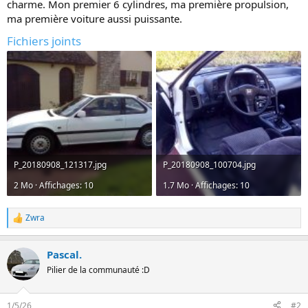
charme. Mon premier 6 cylindres, ma première propulsion,
n
ma première voiture aussi puissante.
Fichiers joints
P_20180908_121317.jpg
P_20180908_100704.jpg
2 Mo · Affichages: 10
1.7 Mo · Affichages: 10
Zwra
L
e
s
Pascal.
r
é
Pilier de la communauté :D
a
c
t
1/5/26
#2