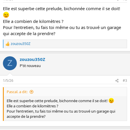
i
o
Elle est superbe cette prelude, bichonnée comme il se doit!
n
s
:
Elle a combien de kilomètres ?
Pour l'entretien, tu fais toi même ou tu as trouvé un garage
qui accepte de la prendre?
zouzou350Z
L
e
s
zouzou350Z
r
Z
é
P'tit nouveau
a
c
t
1/5/26
#3
i
o
Pascal. a dit:
n
s
Elle est superbe cette prelude, bichonnée comme il se doit!
:
Elle a combien de kilomètres ?
Pour l'entretien, tu fais toi même ou tu as trouvé un garage qui
accepte de la prendre?