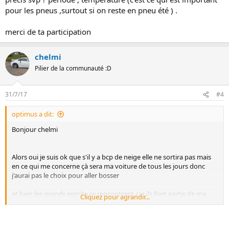
pour les pneus ,surtout si on reste en pneu été ) .
merci de ta participation
chelmi
Pilier de la communauté :D
31/7/17
#4
optimus a dit:
Bonjour chelmi
Alors oui je suis ok que s'il y a bcp de neige elle ne sortira pas mais
en ce qui me concerne çà sera ma voiture de tous les jours donc
j'aurai pas le choix pour aller bosser
et bien les grands esprits se rencontrent car ils font partis de ma
Cliquez pour agrandir...
liste également avec le FK510 ,au meme tarif .
donc en ce qui te concerne ,tu n'as qu'un jeu de pneu été ,c'est bien