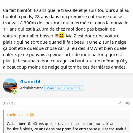
çà ? et qd tu dis ne pas rouler l'hivers ,peux tu etre plus précis svp ?
période , température (c'est ce qui est important pour les pneus
Ca fait bientôt 40 ans que je travaille et je suis toujours allé au
,surtout si on reste en pneu été ) .
boulot à pieds, 28 ans dans ma première entreprise qui se
trouvait à 300m de chez moi qui a fermée et dans la nouvelle
merci de ta participation
11 ans qui est à 200m de chez moi donc pas besoin de
voiture pour aller bosser!!!!
Ma Z est donc une voiture
plaisir qui ne sort que quand il fait beau!!! Une Z sur la neige
ça doit être quelque chose car j'ai eu des BMW et bien quelle
galère, je ne pouvais à peine sortir de mon parking qui est
plat. Je te souhaite bon courage sachant tout de même qu'il y
a beaucoup moins de neige qui tombe ces dernières années.
Gianni14
Administrator
Membre du personnel
31/7/17
#5
chelmi a dit:
Ca fait bientôt 40 ans que je travaille et je suis toujours allé au
boulot à pieds, 28 ans dans ma première entreprise qui se trouvait à