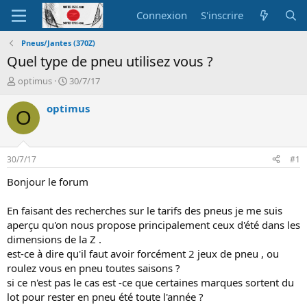
Connexion
S'inscrire
Pneus/Jantes (370Z)
Quel type de pneu utilisez vous ?
A
D
optimus
30/7/17
u
a
t
t
optimus
O
e
e
u
d
r
e
d
d
30/7/17
#1
e
é
l
b
Bonjour le forum
a
u
d
t
En faisant des recherches sur le tarifs des pneus je me suis
i
aperçu qu'on nous propose principalement ceux d'été dans les
s
dimensions de la Z .
c
est-ce à dire qu'il faut avoir forcément 2 jeux de pneu , ou
u
s
roulez vous en pneu toutes saisons ?
s
si ce n'est pas le cas est -ce que certaines marques sortent du
i
lot pour rester en pneu été toute l'année ?
o