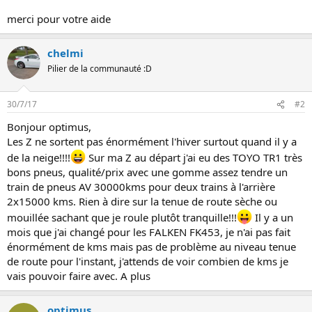
n
merci pour votre aide
chelmi
Pilier de la communauté :D
30/7/17
#2
Bonjour optimus,
Les Z ne sortent pas énormément l'hiver surtout quand il y a
de la neige!!!!
Sur ma Z au départ j'ai eu des TOYO TR1 très
bons pneus, qualité/prix avec une gomme assez tendre un
train de pneus AV 30000kms pour deux trains à l'arrière
2x15000 kms. Rien à dire sur la tenue de route sèche ou
mouillée sachant que je roule plutôt tranquille!!!
Il y a un
mois que j'ai changé pour les FALKEN FK453, je n'ai pas fait
énormément de kms mais pas de problème au niveau tenue
de route pour l'instant, j'attends de voir combien de kms je
vais pouvoir faire avec. A plus
optimus