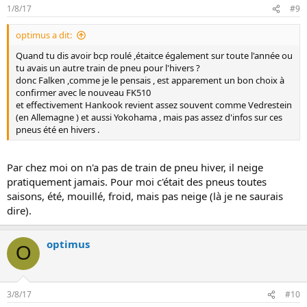
1/8/17
#9
optimus a dit:
Quand tu dis avoir bcp roulé ,étaitce également sur toute l'année ou
tu avais un autre train de pneu pour l'hivers ?
donc Falken ,comme je le pensais , est apparement un bon choix à
confirmer avec le nouveau FK510
et effectivement Hankook revient assez souvent comme Vedrestein
(en Allemagne ) et aussi Yokohama , mais pas assez d'infos sur ces
pneus été en hivers .
Par chez moi on n'a pas de train de pneu hiver, il neige
pratiquement jamais. Pour moi c'était des pneus toutes
saisons, été, mouillé, froid, mais pas neige (là je ne saurais
dire).
optimus
O
3/8/17
#10