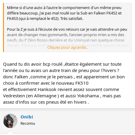
Même si d'une auto à l'autre le comportement d'un même pneu
diffère beaucoup, j'ai pas mal roulé sur la Sub en Falken FK452 et
FK453 (qui à remplacé le 452). Très satisfait.
Pour la Z je suis à l'écoute de vos retours car je vais attendre un peu
avant de changer mes gommards, l'ancien proprio m'en a mis des
neufs, du P Zéro Rosso derrière et du Uniroyal rain quelque chose
devant. C'est pas mal mais je pense changer quand ils seront un peu
Cliquez pour agrandir...
usés et mettre les mêmes aux 4 coins. Le Falken FK510 doit être
assez récent je ne connaissais pas. Sinon j'entends beaucoup de
bien du Hankook (ventus je crois)
Quand tu dis avoir bcp roulé ,étaitce également sur toute
l'année ou tu avais un autre train de pneu pour l'hivers ?
donc Falken ,comme je le pensais , est apparement un bon
choix à confirmer avec le nouveau FK510
et effectivement Hankook revient assez souvent comme
Vedrestein (en Allemagne ) et aussi Yokohama , mais pas
assez d'infos sur ces pneus été en hivers .
Onibi
Reconnu