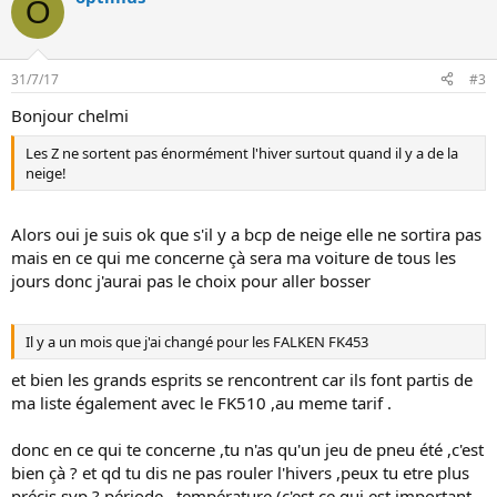
O
31/7/17
#3
Bonjour chelmi
Les Z ne sortent pas énormément l'hiver surtout quand il y a de la
neige!
Alors oui je suis ok que s'il y a bcp de neige elle ne sortira pas
mais en ce qui me concerne çà sera ma voiture de tous les
jours donc j'aurai pas le choix pour aller bosser
Il y a un mois que j'ai changé pour les FALKEN FK453
et bien les grands esprits se rencontrent car ils font partis de
ma liste également avec le FK510 ,au meme tarif .
donc en ce qui te concerne ,tu n'as qu'un jeu de pneu été ,c'est
bien çà ? et qd tu dis ne pas rouler l'hivers ,peux tu etre plus
précis svp ? période , température (c'est ce qui est important