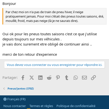
Bonjour
Par chez moi on n'a pas de train de pneu hiver, il neige
pratiquement jamais. Pour moi c'était des pneus toutes saisons, été,
mouillé, froid, mais pas neige (là je ne saurais dire).
Oui ok pour les pneus toutes saisons c'est ce que j'utilise
depuis toujours sur mes véhicules .
je vais donc surement etre obligé de continuer ainsi ..
merci de ton retour d'experience
Vous devez vous connecter ou vous enregistrer pour répondre ici.
Facebook
X (Twitter)
LinkedIn
Reddit
Pinterest
Tumblr
WhatsApp
Email
Lien
Partager:
Pneus/Jantes (370Z)
Français (FR)
Nous contacter
Termes et règles
Politique de confidentialité