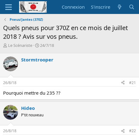
Connexion
S'inscrire
Pneus/Jantes (370Z)
Quels pneus pour 370Z en ce mois de juillet
2018 ? Avis sur vos pneus.
A
D
Le Scénariste
24/7/18
u
a
t
t
Stormtrooper
e
e
u
d
r
e
d
d
26/8/18
#21
e
é
l
b
Pourquoi mettre du 235 ??
a
u
d
t
i
Hideo
s
P'tit nouveau
c
u
s
26/8/18
#22
s