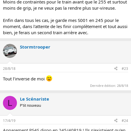
i
Moins de contraintes pour le train avant que le 255 et surtout
o
moins de grip, je ne veux pas la rendre plus sur-vireuse.
n
Enfin dans tous les cas, je garde mes S001 en 245 pour le
moment, dans l'attente de les finir complètement et tout aussi
bien, je ferais un second train arrière avec.
Stormtrooper
28/8/18
#23
Tout l’inverse de moi
Dernière édition:
28/8/18
Le Scénariste
L
P'tit nouveau
17/4/19
#24
Apparement PS4S dispo en 245/40R19 ! Ils n'existaient qu'en