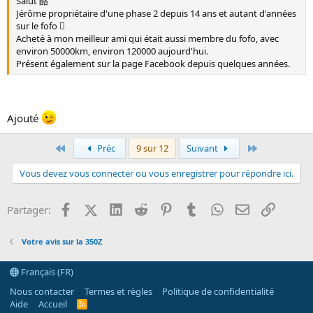
Salut 酪
Jérôme propriétaire d'une phase 2 depuis 14 ans et autant d'années
sur le fofo 
Acheté à mon meilleur ami qui était aussi membre du fofo, avec
environ 50000km, environ 120000 aujourd'hui.
Présent également sur la page Facebook depuis quelques années.
Ajouté
Premier
Dernier
Préc
9 sur 12
Suivant
Vous devez vous connecter ou vous enregistrer pour répondre ici.
Facebook
X (Twitter)
LinkedIn
Reddit
Pinterest
Tumblr
WhatsApp
Email
Lien
Partager:
Votre avis sur la 350Z
Français (FR)
Nous contacter
Termes et règles
Politique de confidentialité
Aide
Accueil
R