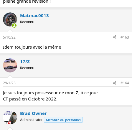
pleine grande révision !
n
Matmac0013
Reconnu
5/10/22
#163
Idem toujours avec la même
17/Z
Reconnu
29/1/23
#164
Je suis toujours possesseur de mon Z, à ce jour.
CT passé en Octobre 2022.
Brad Owner
Administrator
Membre du personnel