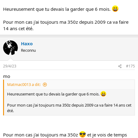
Heureusement que tu devais la garder que 6 mois.
Pour mon cas j'ai toujours ma 350z depuis 2009 ca va faire
:arrow: A tous les Zistes ancestraux du forum, merci
14 ans cet été.
de vérifier le 1er post du topic, mis à jour pour 2023
:wink:
Haxo
Reconnu
29/4/23
#175
mo
Matmac0013 a dit:
Heureusement que tu devais la garder que 6 mois.
Pour mon cas j'ai toujours ma 350z depuis 2009 ca va faire 14 ans cet
été.
Pour mon cas j'ai toujours ma 350z
et je vois de temps