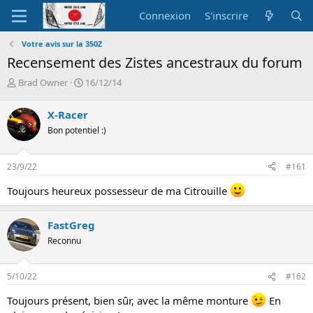
Connexion
S'inscrire
Votre avis sur la 350Z
Recensement des Zistes ancestraux du forum
A
D
Brad Owner
16/12/14
u
a
t
t
X-Racer
e
e
Bon potentiel :)
u
d
r
e
d
d
23/9/22
#161
e
é
l
b
Toujours heureux possesseur de ma Citrouille
a
u
d
t
i
FastGreg
s
Reconnu
c
u
s
5/10/22
#162
s
i
Toujours présent, bien sûr, avec la même monture
En
o