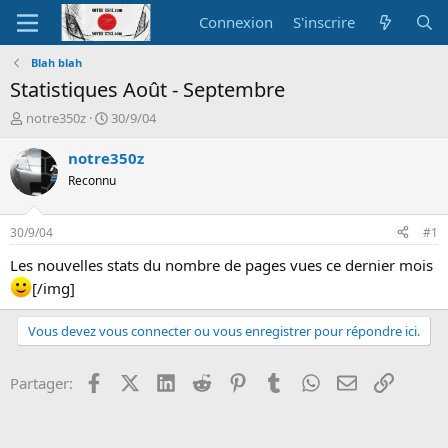
Connexion
S'inscrire
Blah blah
Statistiques Août - Septembre
A
D
notre350z
30/9/04
u
a
t
t
notre350z
e
e
Reconnu
u
d
r
e
d
d
30/9/04
#1
e
é
l
b
Les nouvelles stats du nombre de pages vues ce dernier mois
a
u
[/img]
d
t
i
Vous devez vous connecter ou vous enregistrer pour répondre ici.
s
c
u
Facebook
X (Twitter)
LinkedIn
Reddit
Pinterest
Tumblr
WhatsApp
Email
Lien
Partager:
s
s
i
o