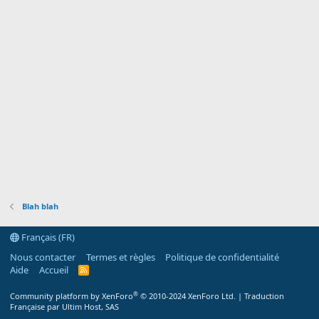
n
Blah blah
Français (FR)
Nous contacter
Termes et règles
Politique de confidentialité
Aide
Accueil
R
S
S
®
Community platform by XenForo
© 2010-2024 XenForo Ltd.
|
Traduction
Française par Ultim Host, SAS