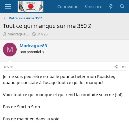
Connexion
S'inscrire
Votre avis sur la 350Z
Tout ce qui manque sur ma 350 Z
A
D
Madrague83
3/7/26
u
a
t
t
Madrague83
M
e
e
Bon potentiel :)
u
d
r
e
d
d
3/7/26
#1
e
é
l
b
Je me suis peut-être emballé pour acheter mon Roadster,
a
u
quand je constate à l’usage tout ce qui lui manque!
d
t
i
Voici tout ce qui manque et qui rend la conduite si terne (lol)
s
c
Pas de Start n Stop
u
s
s
Pas de maintien dans la voie
i
o