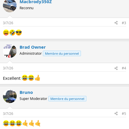
Macbrody350Z
r
é
Reconnu
a
c
t
3/7/26
#3
i
o
n
s
:
Brad Owner
Administrator
Membre du personnel
3/7/26
#4
Excellent
Bruno
Super Moderator
Membre du personnel
3/7/26
#5