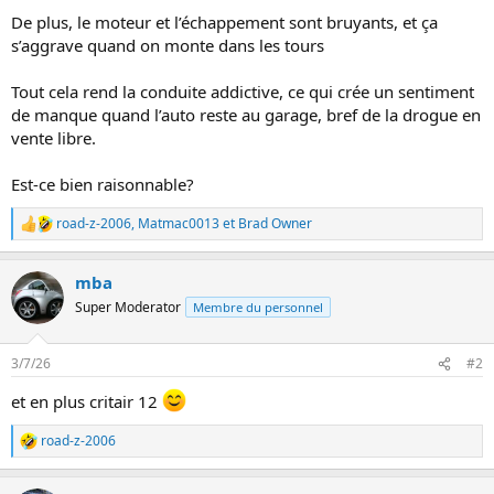
De plus, le moteur et l’échappement sont bruyants, et ça
s’aggrave quand on monte dans les tours
Tout cela rend la conduite addictive, ce qui crée un sentiment
de manque quand l’auto reste au garage, bref de la drogue en
vente libre.
Est-ce bien raisonnable?
road-z-2006
,
Matmac0013
et
Brad Owner
L
e
s
mba
r
é
Super Moderator
Membre du personnel
a
c
t
3/7/26
#2
i
o
et en plus critair 12
n
s
road-z-2006
:
L
e
s